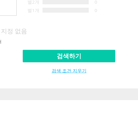
별2개
0
별1개
0
지정 없음
재
검색하기
검색 조건 지우기