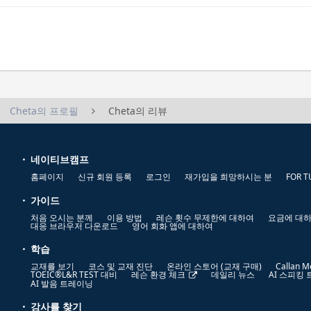
Cheta의 프로필
Cheta의 리뷰
네이티브캠프
홈페이지
신규 회원 등록
로그인
재가입을 희망하시는 분
FOR T
가이드
처음 오시는 분께
이용 방법
레슨 횟수 무제한에 대하여
요금에 대
대응 브라우저 다운로드
영어 회화 앱에 대하여
학습
교재를 보기
코스 및 교재 진단
온라인 스토어 (교재 구매)
Callan M
TOEIC®L&R TEST 대비
레슨 환경 체크
데일리 뉴스
AI 스피킹
AI 발음 트레이닝
강사를 찾기