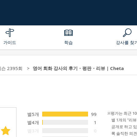
가이드
학습
강사를 찾
레슨 2395회
영어 회화 강사의 후기・평판・리뷰 | Cheta
평가는 최근 1
별5개
99
별 1개의 "리
별4개
1
공개로 하고 있
별3개
0
록 솔직한 의