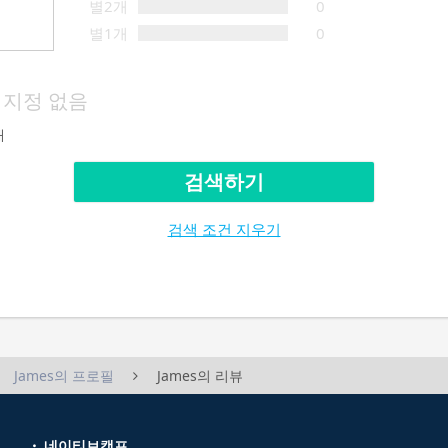
별2개
0
별1개
0
지정 없음
재
검색하기
검색 조건 지우기
James의 프로필
James의 리뷰
네이티브캠프