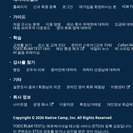
홈페이지
신규 회원 등록
로그인
재가입을 희망하시는 분
FOR T
가이드
처음 오시는 분께
이용 방법
레슨 횟수 무제한에 대하여
요금에 대
대응 브라우저 다운로드
영어 회화 앱에 대하여
학습
교재를 보기
코스 및 교재 진단
온라인 스토어 (교재 구매)
Callan M
TOEIC®L&R TEST 대비
레슨 환경 체크
데일리 뉴스
AI 스피킹
AI 발음 트레이닝
강사를 찾기
랭킹
모두의 리뷰
원어민에 대하여
캐릭터 선생님에 대하여
기타
설문조사 결과 / 회원님의 의견
온라인 영어 회화 체험담
지원센터
회사 정보
사이트맵
운영 회사
이용약관
특정상거래법
개인정보 취급에
Copyright © 2026 Native Camp, Inc. All Rights Reserved.
TOEIC®L&R TEST는 에듀케이셔널 테스팅 서비스 (ETS)의 등록 상표입니다.
이 콘텐츠는 ETS의 검토를 받거나 승인을 받은 것이 아닙니다.