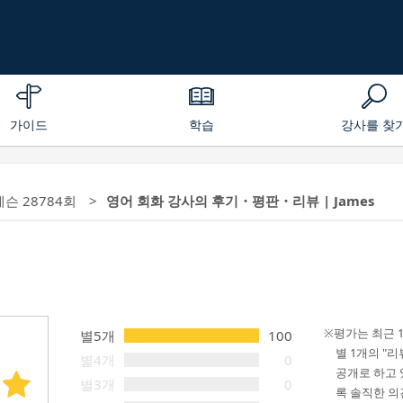
가이드
학습
강사를 찾
레슨 28784회
영어 회화 강사의 후기・평판・리뷰 | James
평가는 최근 
별5개
100
별 1개의 "
별4개
0
공개로 하고 
별3개
0
록 솔직한 의