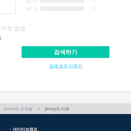
별2개
0
별1개
0
지정 없음
재
검색하기
검색 조건 지우기
Jenny의 프로필
Jenny의 리뷰
네이티브캠프