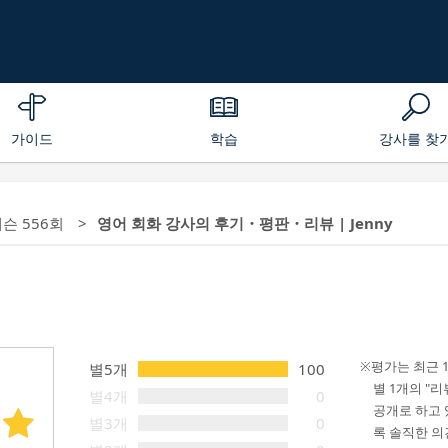
가이드
학습
강사를 찾
레슨 556회
영어 회화 강사의 후기・평판・리뷰 | Jenny
평가는 최근 
별5개
100
별 1개의 "
별4개
0
공개로 하고 
별3개
0
록 솔직한 의