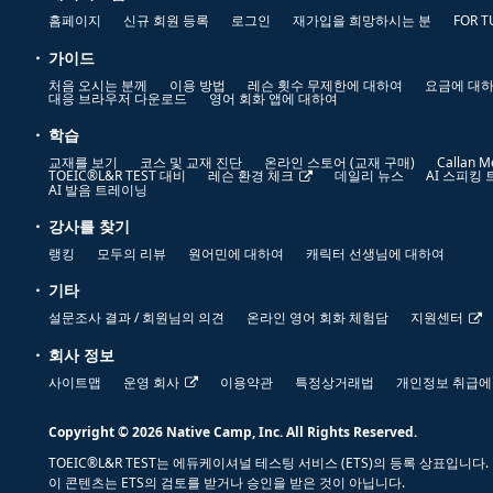
홈페이지
신규 회원 등록
로그인
재가입을 희망하시는 분
FOR T
가이드
처음 오시는 분께
이용 방법
레슨 횟수 무제한에 대하여
요금에 대
대응 브라우저 다운로드
영어 회화 앱에 대하여
학습
교재를 보기
코스 및 교재 진단
온라인 스토어 (교재 구매)
Callan M
TOEIC®L&R TEST 대비
레슨 환경 체크
데일리 뉴스
AI 스피킹
AI 발음 트레이닝
강사를 찾기
랭킹
모두의 리뷰
원어민에 대하여
캐릭터 선생님에 대하여
기타
설문조사 결과 / 회원님의 의견
온라인 영어 회화 체험담
지원센터
회사 정보
사이트맵
운영 회사
이용약관
특정상거래법
개인정보 취급에
Copyright © 2026 Native Camp, Inc. All Rights Reserved.
TOEIC®L&R TEST는 에듀케이셔널 테스팅 서비스 (ETS)의 등록 상표입니다.
이 콘텐츠는 ETS의 검토를 받거나 승인을 받은 것이 아닙니다.