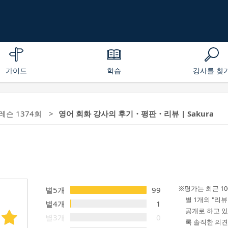
가이드
학습
강사를 찾
 레슨 1374회
영어 회화 강사의 후기・평판・리뷰 | Sakura
평가는 최근 1
별5개
99
별 1개의 "리
별4개
1
공개로 하고 있
별3개
0
록 솔직한 의