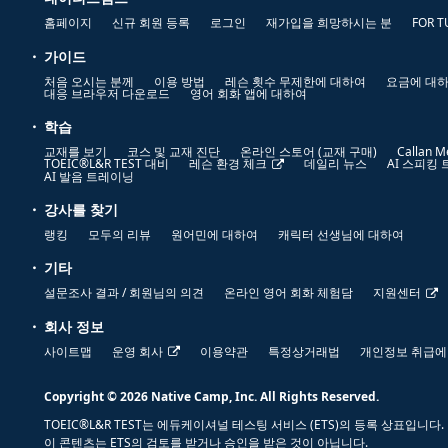
홈페이지
신규 회원 등록
로그인
재가입을 희망하시는 분
FOR T
가이드
처음 오시는 분께
이용 방법
레슨 횟수 무제한에 대하여
요금에 대
대응 브라우저 다운로드
영어 회화 앱에 대하여
학습
교재를 보기
코스 및 교재 진단
온라인 스토어 (교재 구매)
Callan M
TOEIC®L&R TEST 대비
레슨 환경 체크
데일리 뉴스
AI 스피킹
AI 발음 트레이닝
강사를 찾기
랭킹
모두의 리뷰
원어민에 대하여
캐릭터 선생님에 대하여
기타
설문조사 결과 / 회원님의 의견
온라인 영어 회화 체험담
지원센터
회사 정보
사이트맵
운영 회사
이용약관
특정상거래법
개인정보 취급에
Copyright © 2026 Native Camp, Inc. All Rights Reserved.
TOEIC®L&R TEST는 에듀케이셔널 테스팅 서비스 (ETS)의 등록 상표입니다.
이 콘텐츠는 ETS의 검토를 받거나 승인을 받은 것이 아닙니다.