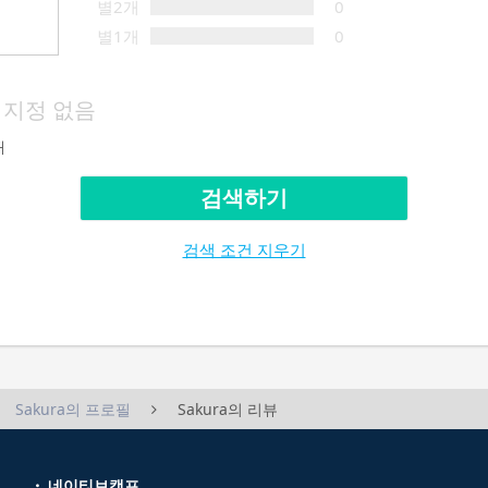
별2개
0
별1개
0
지정 없음
재
검색하기
검색 조건 지우기
Sakura의 프로필
Sakura의 리뷰
네이티브캠프