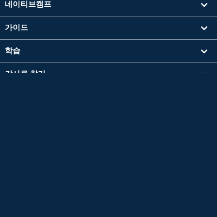
네이티브캠프
가이드
학습
강사를 찾기
기타
회사 정보
영검®은 공익재단법인 일본영어검정협회의 등록상표입니다.
이 콘텐츠는 공익재단법인 일본영어검정협회의 승인이나 추천, 기타 검토를 받은 것이 아닙
니다.
TOEIC®L&R TEST는 에듀케이셔널 테스팅 서비스 (ETS)의 등록 상표입니다.
이 콘텐츠는 ETS의 검토를 받거나 승인을 받은 것이 아닙니다.