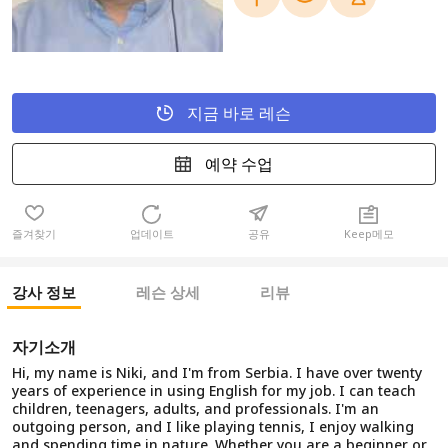
지금 바로 레슨
예약 수업
즐겨찾기
업데이트
공유
Keep메모
강사 정보
레슨 상세
리뷰
자기소개
Hi, my name is Niki, and I'm from Serbia. I have over twenty
years of experience in using English for my job. I can teach
children, teenagers, adults, and professionals. I'm an
outgoing person, and I like playing tennis, I enjoy walking
and spending time in nature. Whether you are a beginner or