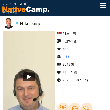
Niki의 프로필
Niki
(50세)
세르비아
3년9개월
4.99
4.99
회
8513
1139사람
2026-08-07 (Fri)