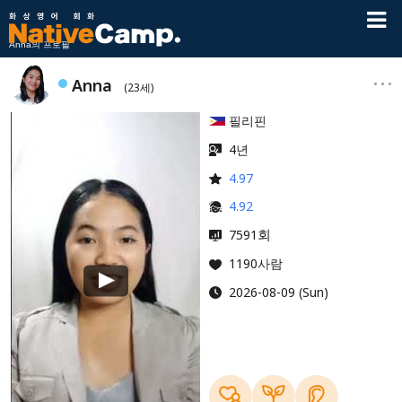
Anna의 프로필
Anna
(23세)
필리핀
4년
4.97
4.92
회
7591
1190사람
2026-08-09 (Sun)