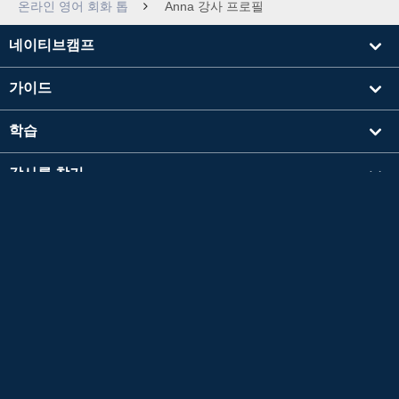
온라인 영어 회화 톱
Anna 강사 프로필
네이티브캠프
가이드
학습
강사를 찾기
기타
회사 정보
영검®은 공익재단법인 일본영어검정협회의 등록상표입니다.
이 콘텐츠는 공익재단법인 일본영어검정협회의 승인이나 추천, 기타 검토를 받은 것이 아닙
니다.