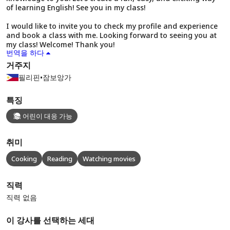
of learning English! See you in my class!
I would like to invite you to check my profile and experience
and book a class with me. Looking forward to seeing you at
my class! Welcome! Thank you!
번역을 하다
거주지
필리핀
•
잠보앙가
특징
어린이 대응 가능
취미
Cooking
Reading
Watching movies
직력
직력 없음
이 강사를 선택하는 세대