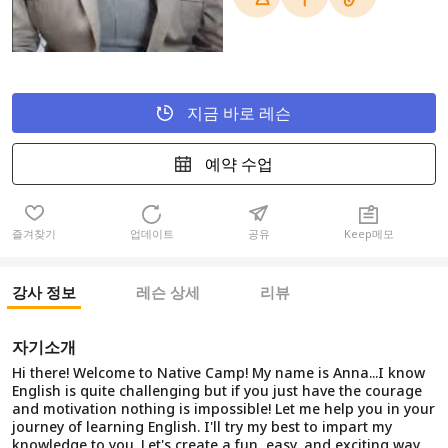
지금 바로 레슨
예약 수업
즐겨찾기
업데이트
공유
Keep메모
강사 정보
레슨 상세
리뷰
자기소개
Hi there! Welcome to Native Camp! My name is Anna...I know
English is quite challenging but if you just have the courage
and motivation nothing is impossible! Let me help you in your
journey of learning English. I'll try my best to impart my
knowledge to you. Let's create a fun, easy, and exciting way