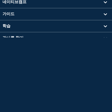
네이티브캠프
가이드
학습
강사를 찾기
기타
회사 정보
영검®은 공익재단법인 일본영어검정협회의 등록상표입니다.
이 콘텐츠는 공익재단법인 일본영어검정협회의 승인이나 추천, 기타 검토를 받은 것이 아닙
니다.
TOEIC®L&R TEST는 에듀케이셔널 테스팅 서비스 (ETS)의 등록 상표입니다.
이 콘텐츠는 ETS의 검토를 받거나 승인을 받은 것이 아닙니다.