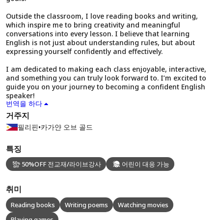
Outside the classroom, I love reading books and writing,
which inspire me to bring creativity and meaningful
conversations into every lesson. I believe that learning
English is not just about understanding rules, but about
expressing yourself confidently and effectively.
I am dedicated to making each class enjoyable, interactive,
and something you can truly look forward to. I’m excited to
guide you on your journey to becoming a confident English
speaker!
번역을 하다
거주지
필리핀
•
카가얀 오브 골드
특징
50%OFF 전교재/라이브강사
어린이 대응 가능
취미
Reading books
Writing poems
Watching movies
Playing games