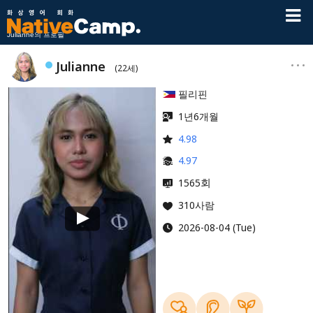
Julianne의 프로필
Julianne
(22세)
필리핀
1년6개월
4.98
4.97
회
1565
310사람
2026-08-04 (Tue)