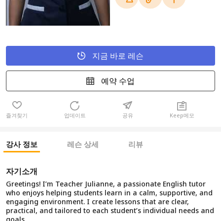
지금 바로 레슨
예약 수업
즐겨찾기
업데이트
공유
Keep메모
강사 정보
레슨 상세
리뷰
자기소개
Greetings! I’m Teacher Julianne, a passionate English tutor
who enjoys helping students learn in a calm, supportive, and
engaging environment. I create lessons that are clear,
practical, and tailored to each student’s individual needs and
goals.