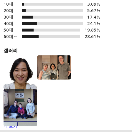
10대
3.09%
20대
5.67%
30대
17.4%
40대
24.1%
50대
19.85%
60대～
28.61%
갤러리
더 보기