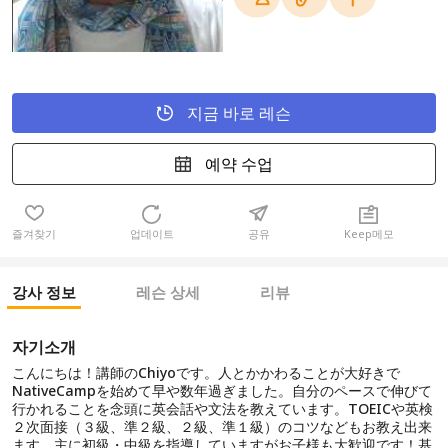
지금 바로 레슨
예약 수업
즐겨찾기
업데이트
공유
Keep메모
강사 정보
레슨 상세
리뷰
자기소개
こんにちは！講師のChiyoです。人とかかわることが大好きで
NativeCampを始めて早や数年過ぎました。自分のペースで伸びて
行かれることを念頭に英会話や文法を教えています。TOEICや英検
２次面接（３級、準２級、２級、準１級）のコツなどもお教え出来
ます。主に初級・中級を指導していますがお子様も大歓迎です！基