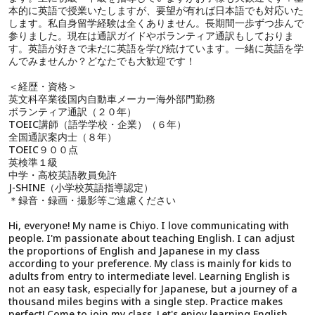
本的に英語で授業いたしますが、要望が有れば日本語でも対応いた
します。私自身留学経験は全くありません。長期間一歩ずつ歩んで
参りました。現在は通訳ガイドやボランティア通訳もしておりま
す。英語が好きで未だに英語を学び続けています。一緒に英語を学
んでみませんか？どなたでも大歓迎です！
＜経歴・資格＞
英文科卒業後国内自動車メーカー海外部門勤務
ボランティア通訳（２０年）
TOEIC講師（語学学校・企業）（６年）
全国通訳案内士（８年）
TOEIC９００点
英検準１級
中学・高校英語教員免許
J-SHINE（小学校英語指導認定）
＊録音・録画・撮影等ご遠慮ください
Hi, everyone! My name is Chiyo. I love communicating with
people. I'm passionate about teaching English. I can adjust
the proportions of English and Japanese in my class
according to your preference. My class is mainly for kids to
adults from entry to intermediate level. Learning English is
not an easy task, especially for Japanese, but a journey of a
thousand miles begins with a single step. Practice makes
perfect! Come to join my class. Let's enjoy learning English