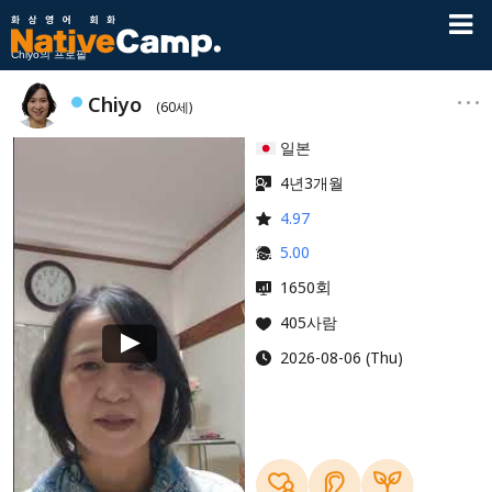
Chiyo의 프로필
Chiyo
(60세)
일본
4년3개월
4.97
5.00
회
1650
405사람
2026-08-06 (Thu)