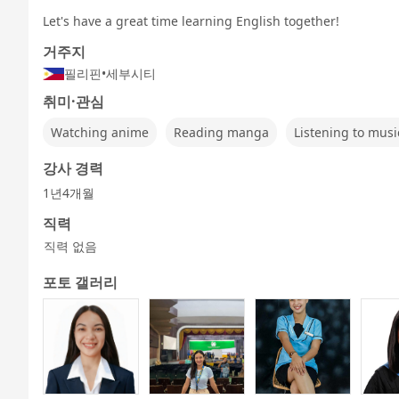
법
영어 -
영어 -
Let's have a great time learning English together!
거주지
필리핀
•
세부시티
5분간 토론
비즈니스 영
어린이 - 기본
어린이 - 그림
어린이 - 게임
프
취미·관심
어회화
영어
책 에이고
에서 에이고
Watching anime
Reading manga
Listening to musi
강사 경력
1년4개월
직력
직력 없음
포토 갤러리