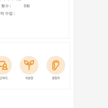
 횟수 :
0회
막 수업 :
근하다.
차분한
경청자