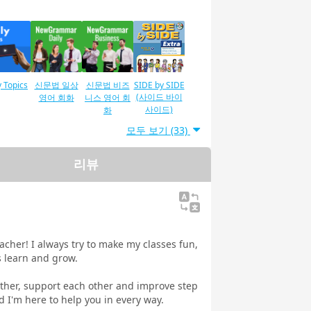
y Topics
신문법 일상
신문법 비즈
SIDE by SIDE
(사이드 바이
영어 회화
니스 영어 회
사이드)
화
모두 보기 (33)
리뷰
C®L & R
TOEIC®L&R
TOEIC® 말하
문법
T 600 포
TEST 800점
기 테스트 측
대책 (새
대책（새로운
정
 형식)
형식)
acher! I always try to make my classes fun,
ts learn and grow.
ether, support each other and improve step
 훈련 실
실제발음
여행 영어회
세계 일주 여
d I'm here to help you in every way.
 미국 영어
화
행