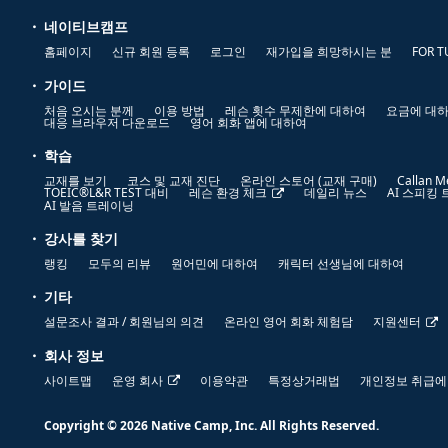
네이티브캠프
홈페이지
신규 회원 등록
로그인
재가입을 희망하시는 분
FOR T
가이드
처음 오시는 분께
이용 방법
레슨 횟수 무제한에 대하여
요금에 대
대응 브라우저 다운로드
영어 회화 앱에 대하여
학습
교재를 보기
코스 및 교재 진단
온라인 스토어 (교재 구매)
Callan M
TOEIC®L&R TEST 대비
레슨 환경 체크
데일리 뉴스
AI 스피킹
AI 발음 트레이닝
강사를 찾기
랭킹
모두의 리뷰
원어민에 대하여
캐릭터 선생님에 대하여
기타
설문조사 결과 / 회원님의 의견
온라인 영어 회화 체험담
지원센터
회사 정보
사이트맵
운영 회사
이용약관
특정상거래법
개인정보 취급에
Copyright © 2026 Native Camp, Inc. All Rights Reserved.