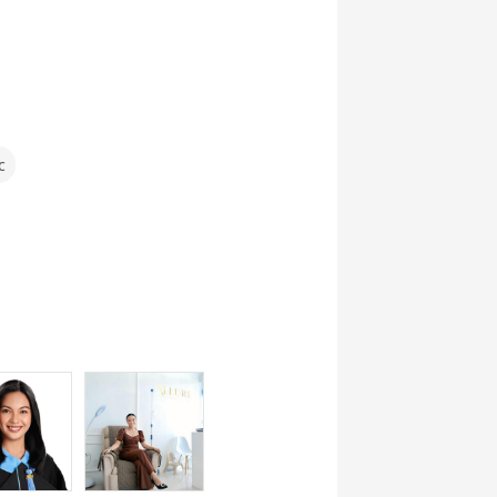
-
리토크
c