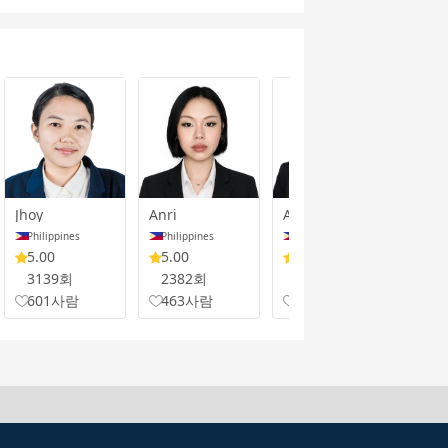
Jhoy
Anri
Azi
Ekay
Philippines
Philippines
Philippines
Phi
5.00
5.00
5.00
4.
3139회
2382회
2021회
25
601사람
463사람
546사람
7