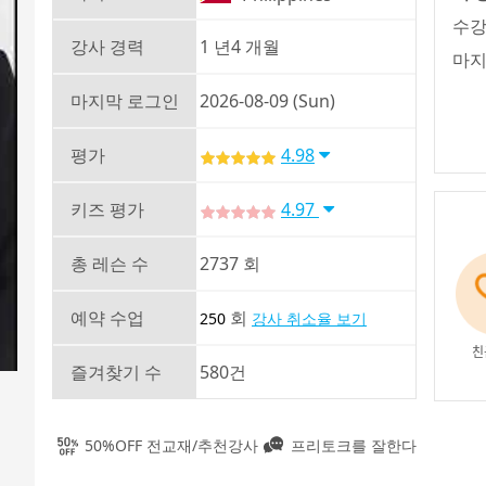
수강
강사 경력
1 년4 개월
마지
마지막 로그인
2026-08-09 (Sun)
평가
4.98
키즈 평가
4.97
총 레슨 수
2737 회
예약 수업
회
250
강사 취소율 보기
친
즐겨찾기 수
580건
50%OFF 전교재/추천강사
프리토크를 잘한다