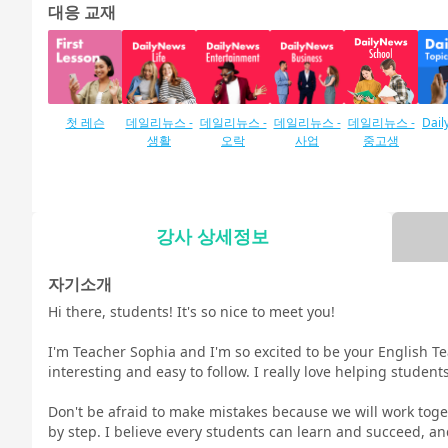
대응 교재
첫 레슨
데일리뉴스 -
데일리뉴스 -
데일리뉴스 -
데일리뉴스 -
Dail
생활
오락
사업
중고생
강사 상세정보
카란 방법
말하기 조치
말하기 시험
말하기 시험
말하기 테스
TOEI
TES
대책 일상 영
대책 비즈니
트 대책 중학
자기소개
인트 
어회화
스 영어 회화
교 및 고등학
Hi there, students! It's so nice to meet you!
로운
교 영어 대화
I'm Teacher Sophia and I'm so excited to be your English Te
interesting and easy to follow. I really love helping studen
Don't be afraid to make mistakes because we will work tog
일러스트로
토픽 토크
스피킹
발음 트레이
발음 트레이
발음
by step. I believe every students can learn and succeed, an
배우는 영문
닝 기초 - 미국
닝 발전 - 미국
천 -