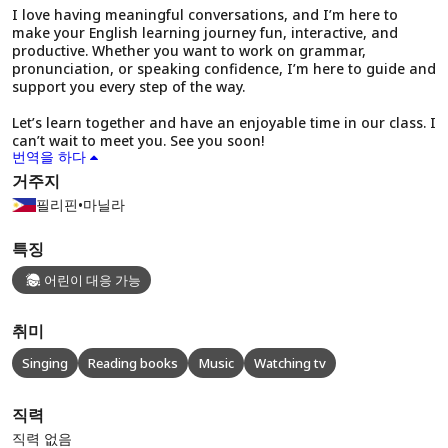
I love having meaningful conversations, and I’m here to
make your English learning journey fun, interactive, and
productive. Whether you want to work on grammar,
pronunciation, or speaking confidence, I’m here to guide and
support you every step of the way.
Let’s learn together and have an enjoyable time in our class. I
can’t wait to meet you. See you soon!
번역을 하다
거주지
필리핀
•
마닐라
특징
어린이 대응 가능
취미
Singing
Reading books
Music
Watching tv
직력
직력 없음