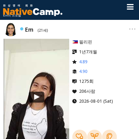
Em의 프로필
Em
(21세)
필리핀
1년7개월
4.89
4.90
회
1275
206사람
2026-08-01 (Sat)