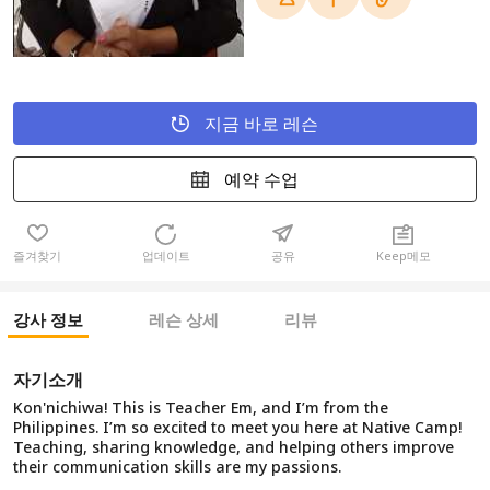
지금 바로 레슨
예약 수업
즐겨찾기
업데이트
공유
Keep메모
강사 정보
레슨 상세
리뷰
자기소개
Kon'nichiwa! This is Teacher Em, and I’m from the
Philippines. I’m so excited to meet you here at Native Camp!
Teaching, sharing knowledge, and helping others improve
their communication skills are my passions.