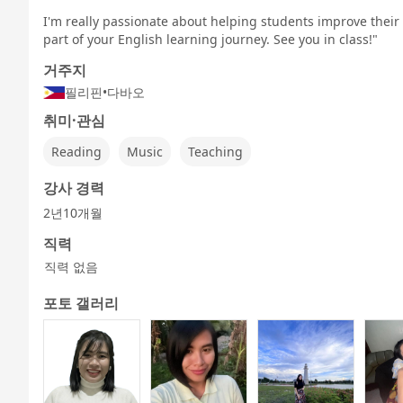
영어 -
영어 -
-
I'm really passionate about helping students improve their l
part of your English learning journey. See you in class!"
거주지
필리핀
•
다바오
비즈니스 영
어린이 - 기본
어린이 - 그림
어린이 - 게임
프리토크
어회화
영어
책 에이고
에서 에이고
취미·관심
Reading
Music
Teaching
강사 경력
2년10개월
직력
직력 없음
포토 갤러리