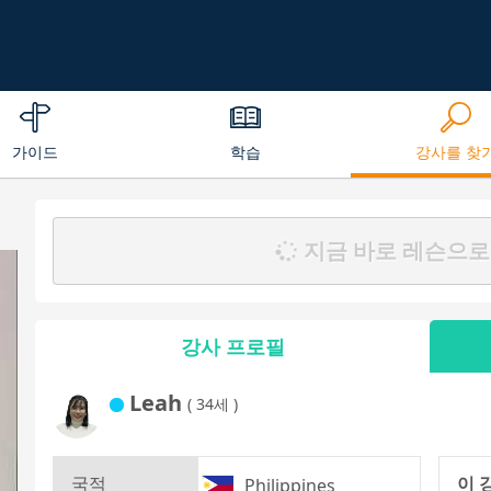
가이드
학습
강사를 찾
지금 바로 레슨으로
강사 프로필
Leah
( 34세 )
국적
이 
Philippines