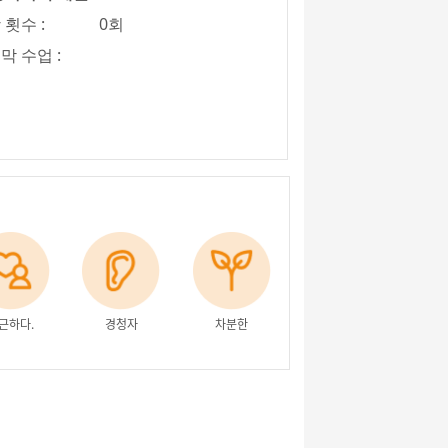
 횟수 :
0회
막 수업 :
근하다.
경청자
차분한