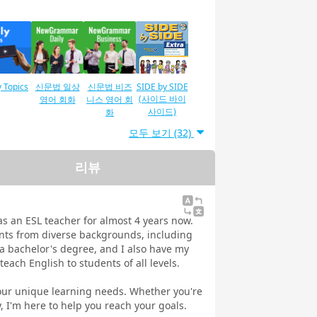
y Topics
신문법 일상
신문법 비즈
SIDE by SIDE
(사이드 바이
영어 회화
니스 영어 회
사이드)
화
모두 보기 (32)
리뷰
IC®L&R
TOEIC® 말하
문법
일러스트로
T 800점
기 테스트 측
배우는 영문
（새로운
정
법
as an ESL teacher for almost 4 years now.
형식)
ents from diverse backgrounds, including
a bachelor's degree, and I also have my
teach English to students of all levels.
 your unique learning needs. Whether you're
제발음
여행 영어회
세계 일주 여
5분간 토론
y, I'm here to help you reach your goals.
화
행