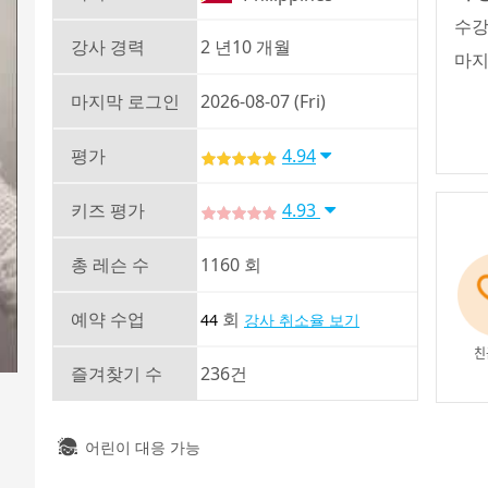
수강
강사 경력
2 년10 개월
마지
마지막 로그인
2026-08-07 (Fri)
평가
4.94
키즈 평가
4.93
총 레슨 수
1160 회
예약 수업
회
44
강사 취소율 보기
친
즐겨찾기 수
236건
어린이 대응 가능