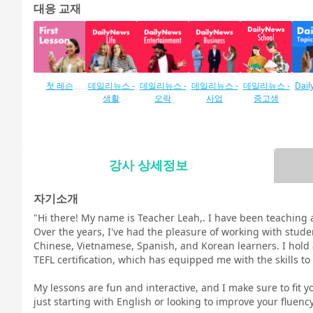
대응 교재
첫 레슨
데일리뉴스 -
데일리뉴스 -
데일리뉴스 -
데일리뉴스 -
Dail
생활
오락
사업
중고생
강사 상세정보
말하기 조치
말하기 시험
말하기 시험
말하기 테스
TOEIC®L & R
TOE
TEST 600 포
TES
대책 일상 영
대책 비즈니
트 대책 중학
자기소개
인트 대책 (새
어회화
스 영어 회화
교 및 고등학
대책
"Hi there! My name is Teacher Leah,. I have been teaching 
로운 형식)
교 영어 대화
Over the years, I've had the pleasure of working with stud
Chinese, Vietnamese, Spanish, and Korean learners. I hold 
TEFL certification, which has equipped me with the skills to 
My lessons are fun and interactive, and I make sure to fit
토픽 토크
스피킹
발음 트레이
발음 트레이
발음 훈련 실
실
just starting with English or looking to improve your fluenc
닝 기초 - 미국
닝 발전 - 미국
천 - 미국 영어