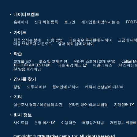
네이티브캠프
홈페이지
신규 회원 등록
로그인
재가입을 희망하시는 분
FOR T
가이드
처음 오시는 분께
이용 방법
레슨 횟수 무제한에 대하여
요금에 대
대응 브라우저 다운로드
영어 회화 앱에 대하여
학습
교재를 보기
코스 및 교재 진단
온라인 스토어 (교재 구매)
Callan M
TOEIC®L&R TEST 대비
레슨 환경 체크
데일리 뉴스
AI 스피킹
AI 발음 트레이닝
강사를 찾기
랭킹
모두의 리뷰
원어민에 대하여
캐릭터 선생님에 대하여
기타
설문조사 결과 / 회원님의 의견
온라인 영어 회화 체험담
지원센터
회사 정보
사이트맵
운영 회사
이용약관
특정상거래법
개인정보 취급에
Copyright © 2026 Native Camp, Inc. All Rights Reserved.