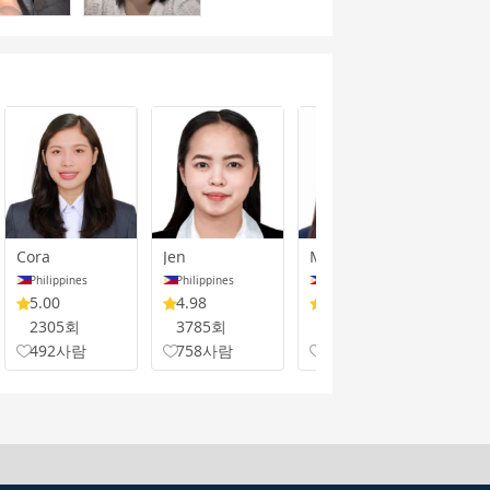
Cora
Jen
Maddy
Rom
Philippines
Philippines
Philippines
Phi
5.00
4.98
4.99
5.
2305회
3785회
2202회
48
492사람
758사람
503사람
1