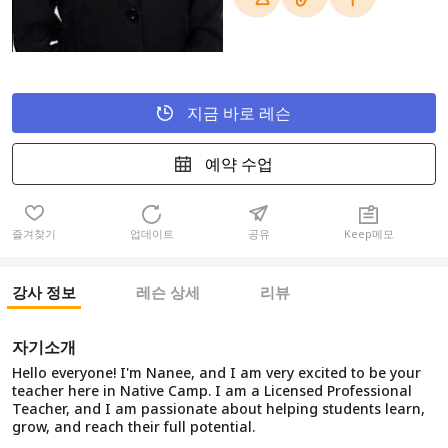
지금 바로 레슨
예약 수업
즐겨찾기
업데이트
공유
Keep메모
강사 정보
레슨 상세
리뷰
자기소개
Hello everyone! I'm Nanee, and I am very excited to be your
teacher here in Native Camp. I am a Licensed Professional
Teacher, and I am passionate about helping students learn,
grow, and reach their full potential.