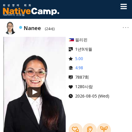
Nanee의 프로필
Nanee
(24세)
필리핀
1년9개월
5.00
4.98
회
7887
1280사람
2026-08-05 (Wed)