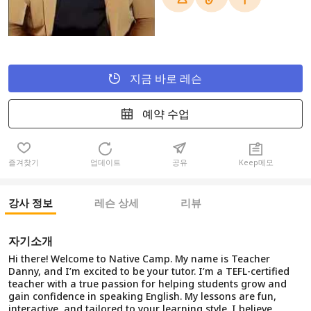
지금 바로 레슨
예약 수업
즐겨찾기
업데이트
공유
Keep메모
강사 정보
레슨 상세
리뷰
자기소개
Hi there! Welcome to Native Camp. My name is Teacher
Danny, and I’m excited to be your tutor. I’m a TEFL-certified
teacher with a true passion for helping students grow and
gain confidence in speaking English. My lessons are fun,
interactive, and tailored to your learning style. I believe