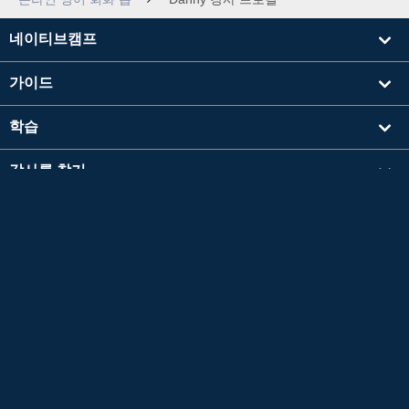
네이티브캠프
가이드
학습
강사를 찾기
기타
회사 정보
영검®은 공익재단법인 일본영어검정협회의 등록상표입니다.
이 콘텐츠는 공익재단법인 일본영어검정협회의 승인이나 추천, 기타 검토를 받은 것이 아닙
니다.