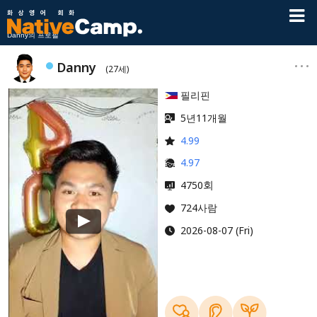
Danny의 프로필
Danny
(27세)
필리핀
5년11개월
4.99
4.97
회
4750
724사람
2026-08-07 (Fri)