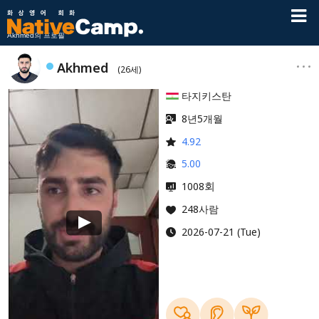
Akhmed의 프로필
Akhmed
(26세)
타지키스탄
8년5개월
4.92
5.00
회
1008
248사람
2026-07-21 (Tue)