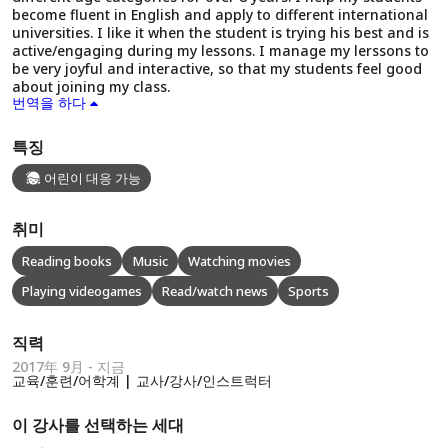
become fluent in English and apply to different international
universities. I like it when the student is trying his best and is
active/engaging during my lessons. I manage my lerssons to
be very joyful and interactive, so that my students feel good
about joining my class.
번역을 하다
특징
어린이 대응 가능
취미
Reading books
Music
Watching movies
Playing videogames
Read/watch news
Sports
직력
2017年 9月 - 지금
교육/훈련/어학계 | 교사/강사/인스트럭터
이 강사를 선택하는 세대