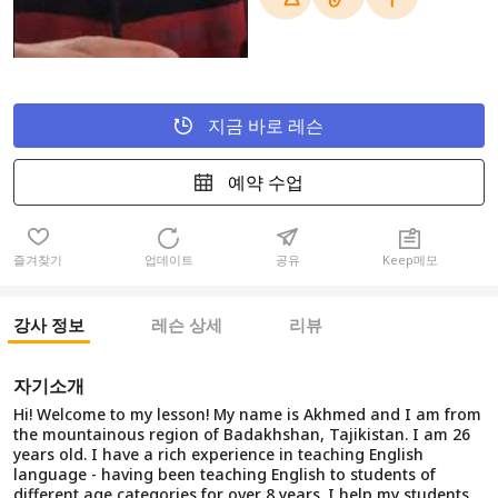
지금 바로 레슨
예약 수업
즐겨찾기
업데이트
공유
Keep메모
강사 정보
레슨 상세
리뷰
자기소개
Hi! Welcome to my lesson! My name is Akhmed and I am from
the mountainous region of Badakhshan, Tajikistan. I am 26
years old. I have a rich experience in teaching English
language - having been teaching English to students of
different age categories for over 8 years. I help my students