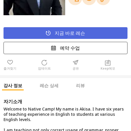
지금 바로 레슨
예약 수업
즐겨찾기
업데이트
공유
Keep메모
강사 정보
레슨 상세
리뷰
자기소개
Welcome to Native Camp! My name is Akisa. I have six years
of teaching experience in English to students at various
English levels.
I am teaching not only correct usage of grammar, proper