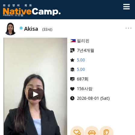
Akisa의 프로필
Akisa
(33세)
필리핀
7년4개월
5.00
5.00
회
687
156사람
2026-08-01 (Sat)