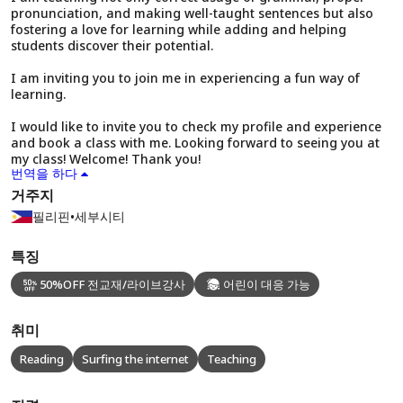
pronunciation, and making well-taught sentences but also
fostering a love for learning while adding and helping
students discover their potential.
I am inviting you to join me in experiencing a fun way of
learning.
I would like to invite you to check my profile and experience
and book a class with me. Looking forward to seeing you at
my class! Welcome! Thank you!
번역을 하다
거주지
필리핀
•
세부시티
특징
50%OFF 전교재/라이브강사
어린이 대응 가능
취미
Reading
Surfing the internet
Teaching