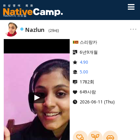
Nazlun의 프로필
Nazlun
(29세)
스리랑카
6년9개월
4.90
5.00
회
1782
649사람
2026-06-11 (Thu)