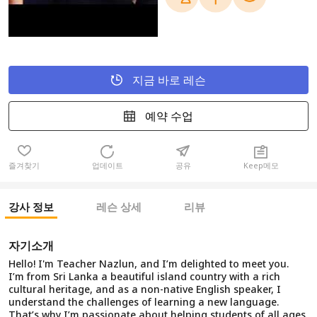
지금 바로 레슨
예약 수업
즐겨찾기
업데이트
공유
Keep메모
강사 정보
레슨 상세
리뷰
자기소개
Hello! I'm Teacher Nazlun, and I’m delighted to meet you.
I’m from Sri Lanka a beautiful island country with a rich
cultural heritage, and as a non-native English speaker, I
understand the challenges of learning a new language.
That’s why I’m passionate about helping students of all ages