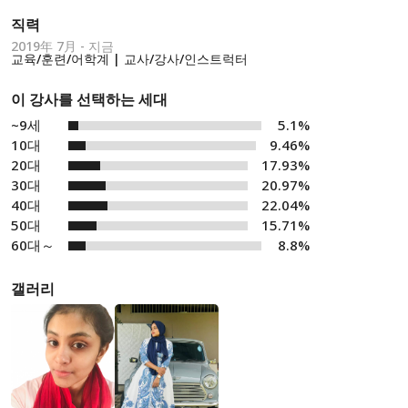
직력
2019年 7月 - 지금
교육/훈련/어학계 | 교사/강사/인스트럭터
이 강사를 선택하는 세대
~9세
5.1%
10대
9.46%
20대
17.93%
30대
20.97%
40대
22.04%
50대
15.71%
60대～
8.8%
갤러리