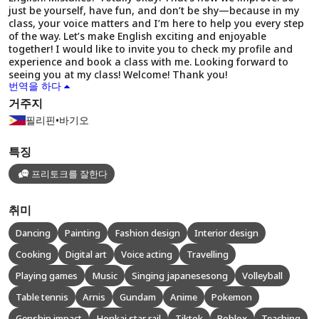
just be yourself, have fun, and don’t be shy—because in my
class, your voice matters and I’m here to help you every step
of the way. Let’s make English exciting and enjoyable
together! I would like to invite you to check my profile and
experience and book a class with me. Looking forward to
seeing you at my class! Welcome! Thank you!
번역을 하다
거주지
필리핀
•
바기오
특징
프리토크를 잘한다
취미
Dancing
Painting
Fashion design
Interior design
Cooking
Digital art
Voice acting
Travelling
Playing games
Music
Singing japanesesong
Volleyball
Table tennis
Arnis
Gundam
Anime
Pokemon
Genshin impact
Honkai star rail
Tiktok
Roblox
Teaching