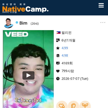
Bim의 프로필
Bim
(26세)
필리핀
6년1개월
4.99
4.98
회
4169
799사람
2026-07-07 (Tue)