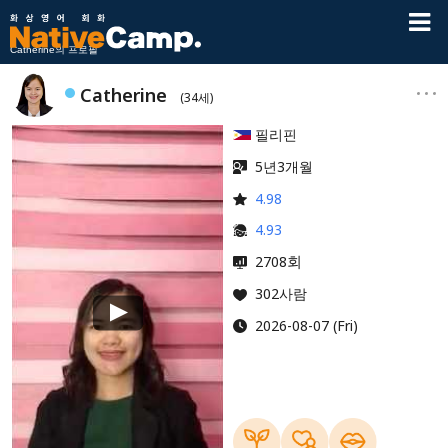
Catherine의 프로필
Catherine
(34세)
필리핀
5년3개월
4.98
4.93
회
2708
302사람
2026-08-07 (Fri)