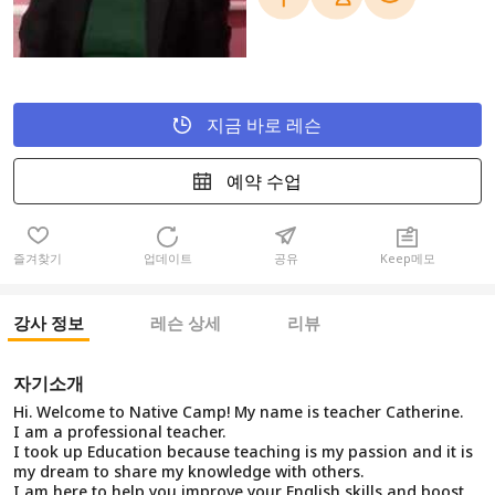
지금 바로 레슨
예약 수업
즐겨찾기
업데이트
공유
Keep메모
강사 정보
레슨 상세
리뷰
자기소개
Hi. Welcome to Native Camp! My name is teacher Catherine.
I am a professional teacher.
I took up Education because teaching is my passion and it is
my dream to share my knowledge with others.
I am here to help you improve your English skills and boost