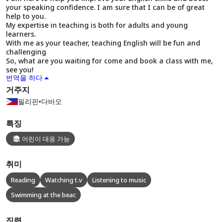
your speaking confidence. I am sure that I can be of great
help to you.
My expertise in teaching is both for adults and young
learners.
With me as your teacher, teaching English will be fun and
challenging
So, what are you waiting for come and book a class with me,
see you!
번역을 하다
거주지
필리핀
•
다바오
특징
어린이 대응 가능
취미
Reading
Watching t.v
Listening to music
Swimming at the beac
직력