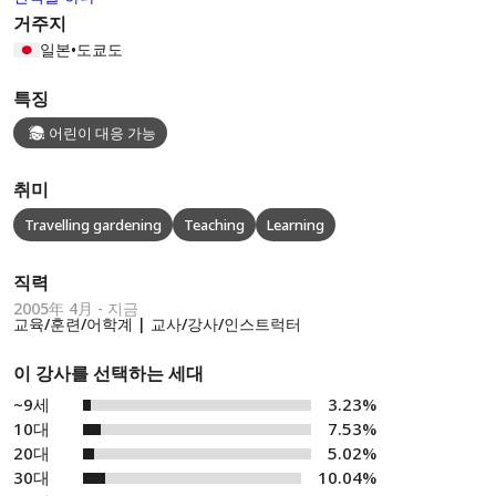
거주지
일본
•
도쿄도
특징
어린이 대응 가능
취미
Travelling gardening
Teaching
Learning
직력
2005年 4月 - 지금
교육/훈련/어학계 | 교사/강사/인스트럭터
이 강사를 선택하는 세대
~9세
3.23%
10대
7.53%
20대
5.02%
30대
10.04%