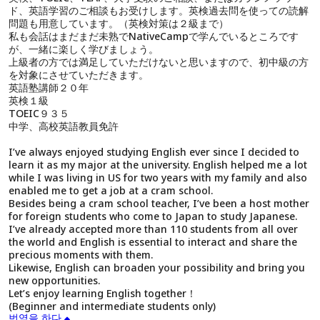
ド、英語学習のご相談もお受けします。英検過去問を使っての読解
問題も用意しています。（英検対策は２級まで）
私も会話はまだまだ未熟でNativeCampで学んでいるところです
が、一緒に楽しく学びましょう。
上級者の方では満足していただけないと思いますので、初中級の方
を対象にさせていただきます。
英語塾講師２０年
英検１級
TOEIC９３５
中学、高校英語教員免許
I’ve always enjoyed studying English ever since I decided to
learn it as my major at the university. English helped me a lot
while I was living in US for two years with my family and also
enabled me to get a job at a cram school.
Besides being a cram school teacher, I’ve been a host mother
for foreign students who come to Japan to study Japanese.
I’ve already accepted more than 110 students from all over
the world and English is essential to interact and share the
precious moments with them.
Likewise, English can broaden your possibility and bring you
new opportunities.
Let’s enjoy learning English together！
(Beginner and intermediate students only)
번역을 하다