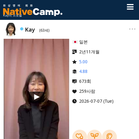
Kay의 프로필
Kay
(63세)
일본
2년11개월
5.00
4.88
회
673
259사람
2026-07-07 (Tue)