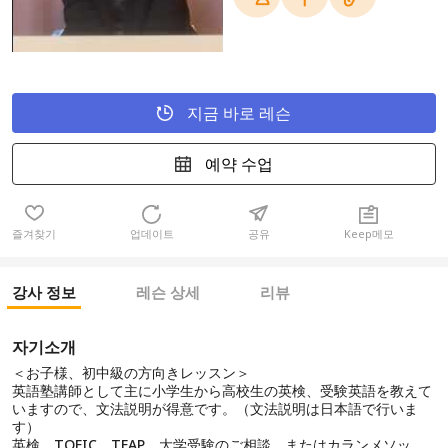
지금 바로 레슨
예약 수업
즐겨찾기
업데이트
공유
Keep메모
강사 정보
레슨 상세
리뷰
자기소개
＜お子様、初中級の方向きレッスン＞
英語塾講師として主に小学生から高校生の英検、受験英語を教えて
いますので、文法説明が得意です。（文法説明は日本語で行いま
す）
英検、TOEIC、TEAP、大学受験のご相談、またはカランメソッ