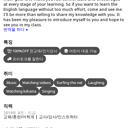
at every stage of your learning. So if you want to learn the
English language without too much effort, come and see me.
I'll be more than willing to share my knowledge with you. It
has been my pleasure to introduce myself to you and hope to
see you in my class.
번역을 하다
특징
100%OFF 전교재/인기강사
어린이 대응 가능
프리토크를 잘한다
취미
Music
Watching videos
Surfing the net
Laughing
Watching kdrama
Singing
직력
2019年 8月 - 지금
교육/훈련/어학계 | 교사/강사/인스트럭터