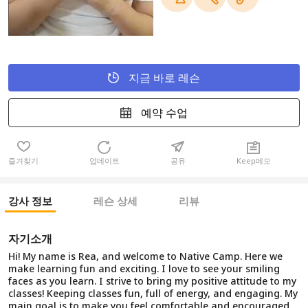
지금 바로 레슨
예약 수업
즐겨찾기
업데이트
공유
Keep메모
강사 정보
레슨 상세
리뷰
자기소개
Hi! My name is Rea, and welcome to Native Camp. Here we
make learning fun and exciting. I love to see your smiling
faces as you learn. I strive to bring my positive attitude to my
classes! Keeping classes fun, full of energy, and engaging. My
main goal is to make you feel comfortable and encouraged