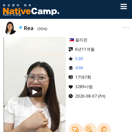
Rea의 프로필
Rea
(30세)
필리핀
6년11개월
5.00
4.96
회
17187
3289사람
2026-08-07 (Fri)