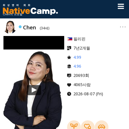
Chen의 프로필
Chen
(34세)
필리핀
7년2개월
4.99
4.96
회
20693
4065사람
2026-08-07 (Fri)