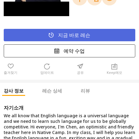
지금 바로 레슨
예약 수업
즐겨찾기
업데이트
공유
Keep메모
강사 정보
레슨 상세
리뷰
자기소개
We all know that English language is a universal language
and we need to learn such language for us to be globally
competitive. Hi everyone, I'm Chen, an optimistic and friendly
teacher here in Native Camp. In my class, I will help you learn
the English language in a fun, exciting way and in a gradual