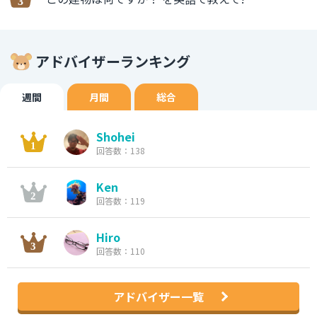
アドバイザーランキング
週間
月間
総合
Shohei
回答数：138
Ken
回答数：119
Hiro
回答数：110
アドバイザー一覧