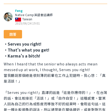
Feng
Native Camp英語會話講師
Taiwan
2025/06/24 19:01
回答
・Serves you right!
・That's what you get!
・Karma's a bitch!
When I heard that the senior who always acts mean
messed up at work, I thought, Serves you right!
當我聽說那個總是很刻薄的前輩在工作上犯錯時，我心想：「真
是活該！」
「Serves you right!」直譯的話是「這是你應得的！」，在台灣
的話，會比較接近「活該！」或「自作自受！」這種感覺。當某
人因為自己的行為或態度而導致不好的結果時，會用這句話。這
是一種比較粗魯的說法，所以通常是在關係親近，或是對對方有