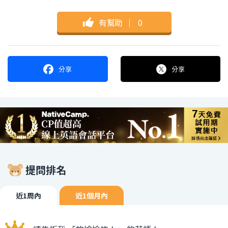
有幫助
｜
0
分享
分享
提問排名
近1周內
近1個月內