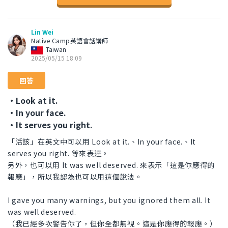
Lin Wei
Native Camp英語會話講師
Taiwan
2025/05/15 18:09
回答
・Look at it.
・In your face.
・It serves you right.
「活該」在英文中可以用 Look at it.、In your face.、It
serves you right. 等來表達。
另外，也可以用 It was well deserved. 來表示「這是你應得的
報應」，所以我認為也可以用這個說法。
I gave you many warnings, but you ignored them all. It
was well deserved.
（我已經多次警告你了，但你全都無視。這是你應得的報應。）