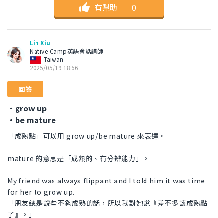
有幫助
｜
0
Lin Xiu
Native Camp英語會話講師
Taiwan
2025/05/19 18:56
回答
・grow up
・be mature
「成熟點」可以用 grow up/be mature 來表達。
mature 的意思是「成熟的、有分辨能力」。
My friend was always flippant and I told him it was time
for her to grow up.
「朋友總是說些不夠成熟的話，所以我對她說『差不多該成熟點
了』。」