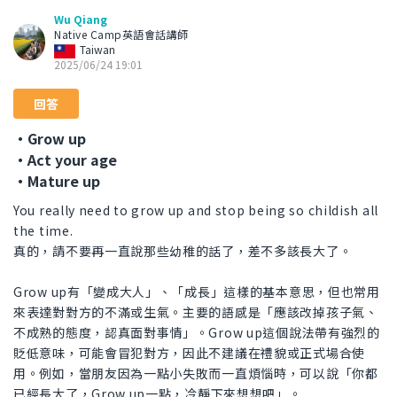
Wu Qiang
Native Camp英語會話講師
Taiwan
2025/06/24 19:01
回答
・Grow up
・Act your age
・Mature up
You really need to grow up and stop being so childish all
the time.
真的，請不要再一直說那些幼稚的話了，差不多該長大了。
Grow up有「變成大人」、「成長」這樣的基本意思，但也常用
來表達對對方的不滿或生氣。主要的語感是「應該改掉孩子氣、
不成熟的態度，認真面對事情」。Grow up這個說法帶有強烈的
貶低意味，可能會冒犯對方，因此不建議在禮貌或正式場合使
用。例如，當朋友因為一點小失敗而一直煩惱時，可以說「你都
已經長大了，Grow up一點，冷靜下來想想吧」。