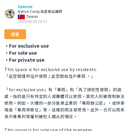
Spencer
Native Camp英語會話講師
Taiwan
2025/06/19 18:13
回答
・For exclusive use
・For sole use
・For private use
This space is for exclusive use by residents.
「此空間僅供住戶使用 / 此空間為住戶專用 。」
「for exclusive use」有「專用」和「為了排他性使用」的語
感。指的是只有特定的人或團體可以使用，其他人則被限制無法
使用。例如，大樓的一部分是某企業的「專用辦公室」，或停車
場是「專用停車位」等，這樣的用法很常見。此外，也可以用來
表示像專利等權利被他人獨占的情況。
This room is for sole use of the manager.