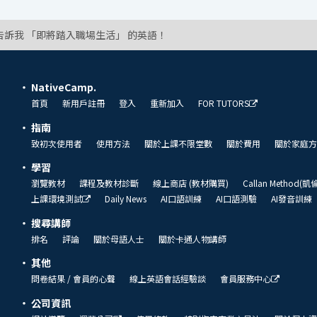
告訴我 「即將踏入職場生活」 的英語！
NativeCamp.
首頁
新用戶註冊
登入
重新加入
FOR TUTORS
指南
致初次使用者
使用方法
關於上課不限堂數
關於費用
關於家庭方
學習
瀏覽教材
課程及教材診斷
線上商店 (教材購買)
Callan Method(
上課環境測試
Daily News
AI口語訓練
AI口語測驗
AI發音訓練
搜尋講師
排名
評論
關於母語人士
關於卡通人物講師
其他
問卷結果 / 會員的心聲
線上英語會話經驗談
會員服務中心
公司資訊