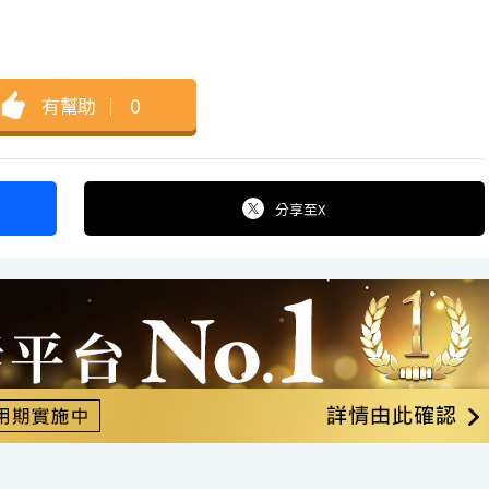
有幫助
｜
0
分享
至X