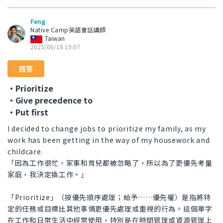
Feng
Native Camp英語會話講師
Taiwan
2025/06/18 19:07
回答
・Prioritize
・Give precedence to
・Put first
I decided to change jobs to prioritize my family, as my
work has been getting in the way of my housework and
childcare.
「因為工作很忙，家事和育兒都被忽略了，所以為了更優先考量
家庭，我決定換工作。」
「Prioritize」（按優先順序處理；給予……優先權）是指將特
定的任務或目標比其他事情更優先處理或重視的行為。這個單字
在工作和日常生活中經常使用，特別是在時間管理或資源管理上