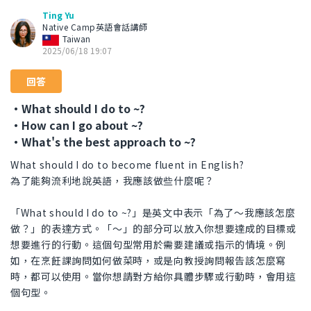
Ting Yu
Native Camp英語會話講師
Taiwan
2025/06/18 19:07
回答
・What should I do to ~?
・How can I go about ~?
・What's the best approach to ~?
What should I do to become fluent in English?
為了能夠流利地說英語，我應該做些什麼呢？
「What should I do to ~?」是英文中表示「為了～我應該怎麼
做？」的表達方式。「～」的部分可以放入你想要達成的目標或
想要進行的行動。這個句型常用於需要建議或指示的情境。例
如，在烹飪課詢問如何做菜時，或是向教授詢問報告該怎麼寫
時，都可以使用。當你想請對方給你具體步驟或行動時，會用這
個句型。