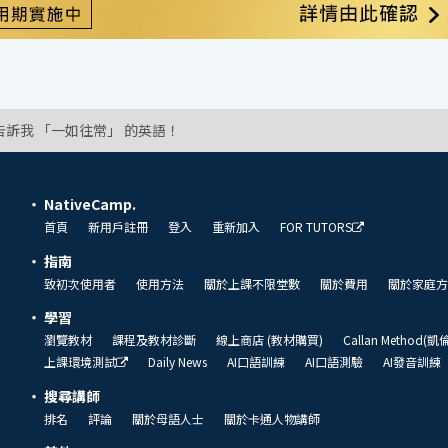
告訴我 「一如往常」 的英語！
NativeCamp.
首頁
新用戶註冊
登入
重新加入
FOR TUTORS
指南
致初次使用者
使用方法
關於上課不限堂數
關於費用
關於家庭方
學習
瀏覽教材
課程及教材診斷
線上商店 (教材購買)
Callan Method(
上課環境測試
Daily News
AI口語訓練
AI口語測驗
AI發音訓練
搜尋講師
排名
評論
關於母語人士
關於卡通人物講師