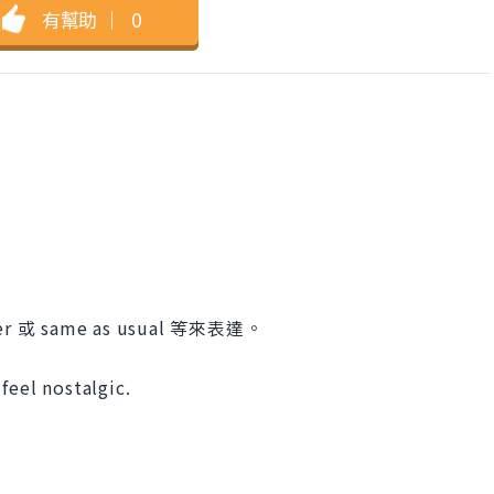
有幫助
｜
0
或 same as usual 等來表達。
feel nostalgic.