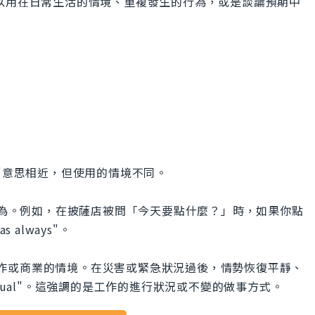
。這個用語可以用在日常生活的情境、重複發生的行為，或是談論預期中
s usual"意思相近，但使用的情境不同。
的狀況或行為。例如，在披薩店被問「今天要點什麼？」時，如果你點
always"。
l"特別指工作或商業的情境。在災害或緊急狀況過後，情勢恢復平靜、
s usual"。這強調的是工作的進行狀況或不變的做事方式。