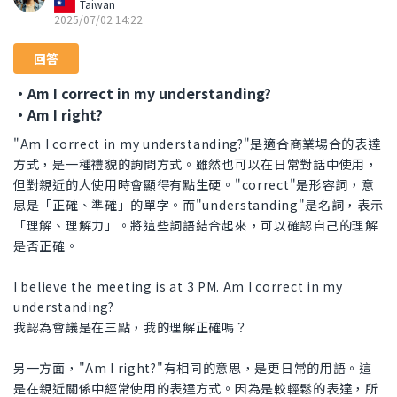
Taiwan
2025/07/02 14:22
回答
・Am I correct in my understanding?
・Am I right?
"Am I correct in my understanding?"是適合商業場合的表達
方式，是一種禮貌的詢問方式。雖然也可以在日常對話中使用，
但對親近的人使用時會顯得有點生硬。"correct"是形容詞，意
思是「正確、準確」的單字。而"understanding"是名詞，表示
「理解、理解力」。將這些詞語結合起來，可以確認自己的理解
是否正確。
I believe the meeting is at 3 PM. Am I correct in my
understanding?
我認為會議是在三點，我的理解正確嗎？
另一方面，"Am I right?"有相同的意思，是更日常的用語。這
是在親近關係中經常使用的表達方式。因為是較輕鬆的表達，所