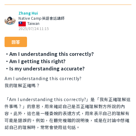
Zhang Hui
Native Camp英語會話講師
Taiwan
2025/07/24 11:15
回答
・Am I understanding this correctly?
・Am I getting this right?
・Is my understanding accurate?
Am I understanding this correctly?
我的理解正確嗎？
「Am I understanding this correctly?」是「我有正確理解這
件事嗎？」的意思，用來確認自己是否正確理解對方所說的內
容。此外，這也是一種委婉的表達方式，用來表示自己的理解有
可能是錯誤的。例如，在聽完複雜的說明後，或是在討論中想確
認自己的理解時，常常會使用這句話。