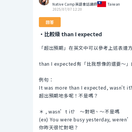
Native Camp英語會話講師
Taiwan
2025/07/07 12:20
回答
・比較級 than I expected
「超出預期」在英文中可以參考上述表達
than I expected有「比我想像的還要
例句：
It was more than I expected, wasn't it
超出預期地多呢！不是嗎？
＊ , wasn’t it? ～對吧、～不是嗎
(ex) You were busy yesterday, weren’
你昨天很忙對吧？