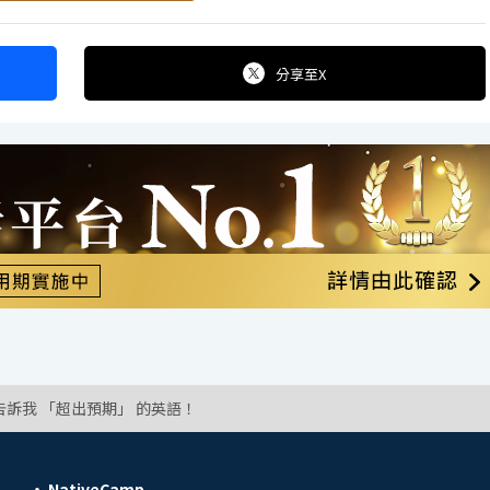
分享
至X
告訴我 「超出預期」 的英語！
NativeCamp.