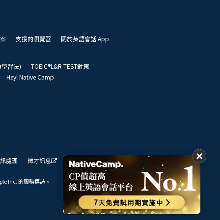
案
支援的瀏覽器
關於英語會話 App
凱倫學習法)
TOEIC®L&R TEST對策
Hey! Native Camp
訊處理
徵才訊息
我們的展望
ple Inc. 的服務標誌。