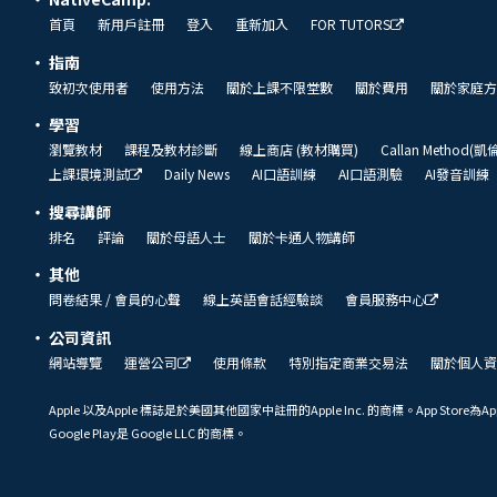
首頁
新用戶註冊
登入
重新加入
FOR TUTORS
指南
致初次使用者
使用方法
關於上課不限堂數
關於費用
關於家庭方
學習
瀏覽教材
課程及教材診斷
線上商店 (教材購買)
Callan Method(
上課環境測試
Daily News
AI口語訓練
AI口語測驗
AI發音訓練
搜尋講師
排名
評論
關於母語人士
關於卡通人物講師
其他
問卷結果 / 會員的心聲
線上英語會話經驗談
會員服務中心
公司資訊
網站導覽
運營公司
使用條款
特別指定商業交易法
關於個人資
Apple 以及Apple 標誌是於美國其他國家中註冊的Apple Inc. 的商標。App Store為Ap
Google Play是 Google LLC 的商標。