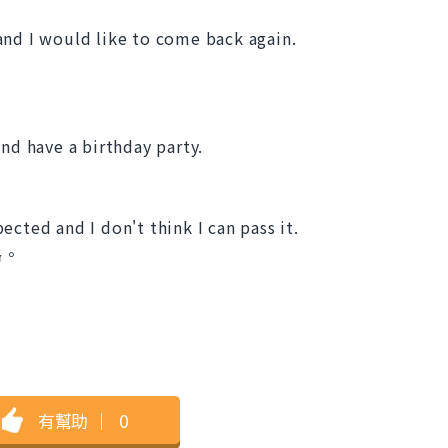
and I would like to come back again.
。
and have a birthday party.
cted and I don't think I can pass it.
格。
有幫助
｜
0