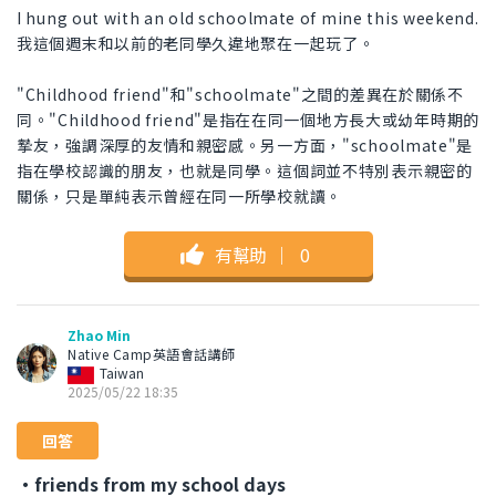
I hung out with an old schoolmate of mine this weekend.
我這個週末和以前的老同學久違地聚在一起玩了。
"Childhood friend"和"schoolmate"之間的差異在於關係不
同。"Childhood friend"是指在在同一個地方長大或幼年時期的
摯友，強調深厚的友情和親密感。另一方面，"schoolmate"是
指在學校認識的朋友，也就是同學。這個詞並不特別表示親密的
關係，只是單純表示曾經在同一所學校就讀。
有幫助
｜
0
Zhao Min
Native Camp英語會話講師
Taiwan
2025/05/22 18:35
回答
・friends from my school days