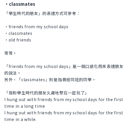
・classmates
「學生時代的朋友」的表達方式可參考：
・friends from my school days
・classmates
・old friends
等等。
「friends from my school days」是一個口語化用來表達朋友
的說法。
另外，「classmates」則是指曾經同班的同學。
「我和學生時代的朋友久違地聚在一起玩了」
I hung out with friends from my school days for the first
time in a long time
I hung out with friends from my school days for the first
time in a while.