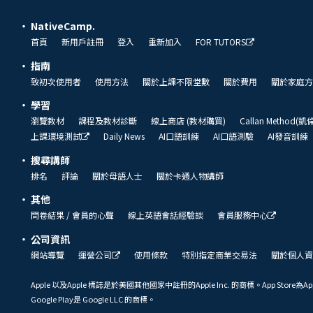
NativeCamp.
首頁
新用戶註冊
登入
重新加入
FOR TUTORS
指南
致初次使用者
使用方法
關於上課不限堂數
關於費用
關於家庭方
學習
瀏覽教材
課程及教材診斷
線上商店 (教材購買)
Callan Method(
上課環境測試
Daily News
AI口語訓練
AI口語測驗
AI發音訓練
搜尋講師
排名
評論
關於母語人士
關於卡通人物講師
其他
問卷結果 / 會員的心聲
線上英語會話經驗談
會員服務中心
公司資訊
網站導覽
運營公司
使用條款
特別指定商業交易法
關於個人資
Apple 以及Apple 標誌是於美國其他國家中註冊的Apple Inc. 的商標。App Store為Ap
Google Play是 Google LLC 的商標。