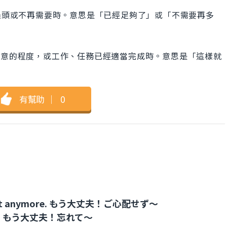
事情已經過頭或不再需要時。意思是「已經足夠了」或「不需要再多
到令人滿意的程度，或工作、任務已經適當完成時。意思是「這樣就
有幫助
｜
0
bout it anymore. もう大丈夫！ご心配せず～
out it. もう大丈夫！忘れて～