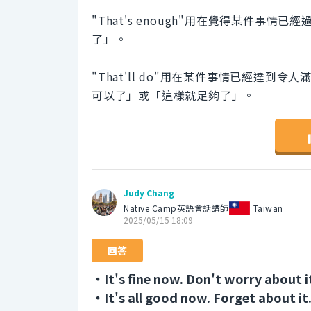
"That's enough"用在覺得某件
了」。
"That'll do"用在某件事情已經達
可以了」或「這樣就足夠了」。
Judy Chang
Native Camp英語會話講師
Taiwan
2025/05/15 18:09
回答
・It's fine now. Don't worry a
・It's all good now. Forget ab