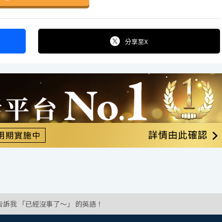
分享
至X
告訴我 「已經沒事了～」 的英語！