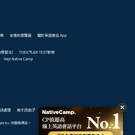
案
支援的瀏覽器
關於英語會話 App
凱倫學習法)
TOEIC®L&R TEST對策
Hey! Native Camp
訊處理
徵才訊息
我們的展望
ple Inc. 的服務標誌。