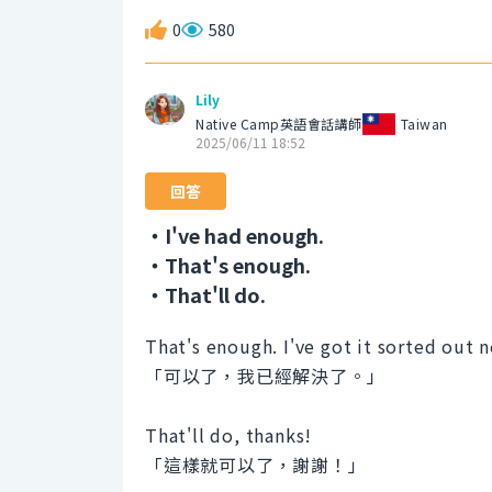
0
580
Lily
Native Camp英語會話講師
Taiwan
2025/06/11 18:52
回答
・I've had enough.
・That's enough.
・That'll do.
That's enough. I've got it sorted out 
「可以了，我已經解決了。」
That'll do, thanks!
「這樣就可以了，謝謝！」