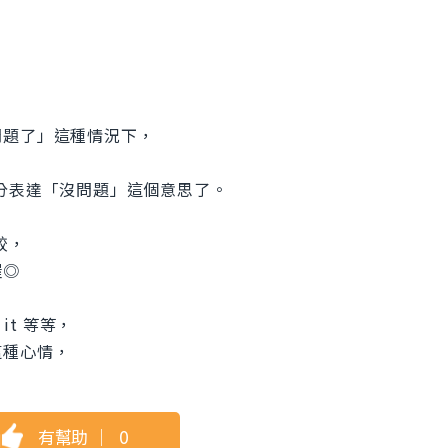
問題了」這種情況下，
. 就已經能充分表達「沒問題」這個意思了。
較，
喔◎
t it 等等，
這種心情，
有幫助
｜
0