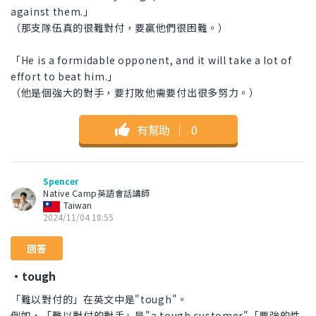
against them.」
（那支隊伍真的很難對付，要贏他們很困難。）
「He is a formidable opponent, and it will take a lot of
effort to beat him.」
（他是個強大的對手，要打敗他需要付出很多努力。）
有幫助
｜
0
Spencer
Native Camp英語會話講師
Taiwan
2024/11/04 18:55
回答
・tough
「難以對付的」在英文中是"tough"。
例如，「難以對付的對手」是"a tough customer"「要強的性