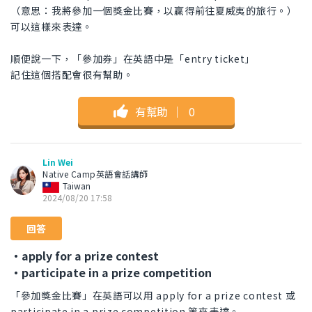
（意思：我將參加一個獎金比賽，以贏得前往夏威夷的旅行。）
可以這樣來表達。
順便說一下，「參加券」在英語中是「entry ticket」
記住這個搭配會很有幫助。
有幫助
｜
0
Lin Wei
Native Camp英語會話講師
Taiwan
2024/08/20 17:58
回答
・apply for a prize contest
・participate in a prize competition
「參加獎金比賽」在英語可以用 apply for a prize contest 或
participate in a prize competition 等來表達。