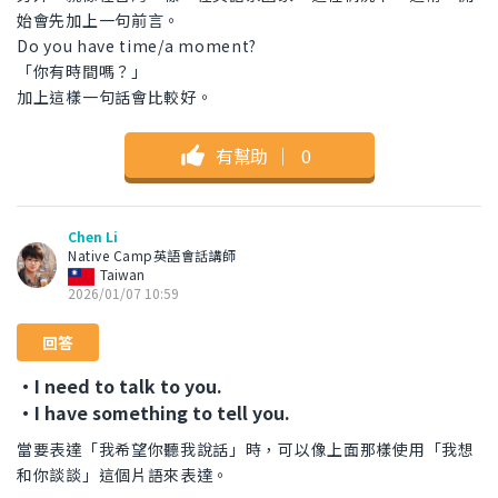
始會先加上一句前言。
Do you have time/a moment?
「你有時間嗎？」
加上這樣一句話會比較好。
有幫助
｜
0
Chen Li
Native Camp英語會話講師
Taiwan
2026/01/07 10:59
回答
・I need to talk to you.
・I have something to tell you.
當要表達「我希望你聽我說話」時，可以像上面那樣使用「我想
和你談談」這個片語來表達。