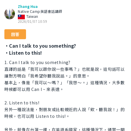
Zhang Hua
Native Camp英語會話講師
Taiwan
2026/01/07 10:59
回答
・Can I talk to you something?
・Listen to this!
1. Can I talk to you something?
直譯的話是「我可以跟你說一些事嗎？」也就是說，這句話可以
讓對方明白「我希望你聽我說話。」的意思。
基本上，像是「我可以～嗎？」「我想～。」這種情況，大多數
時候都可以用 Can I ~ 來表達。
2. Listen to this!
另外一種說法是，對朋友或比較親近的人說「欸，聽我說！」的
時候，也可以用 Listen to this!。
另外，就像在台灣一樣，在英語系國家，這種情況下，通常一開