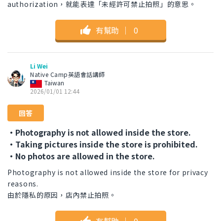
authorization，就能表達「未經許可禁止拍照」的意思。
有幫助
｜
0
Li Wei
Native Camp英語會話講師
Taiwan
2026/01/01 12:44
回答
・Photography is not allowed inside the store.
・Taking pictures inside the store is prohibited.
・No photos are allowed in the store.
Photography is not allowed inside the store for privacy
reasons.
由於隱私的原因，店內禁止拍照。
有幫助
｜
0