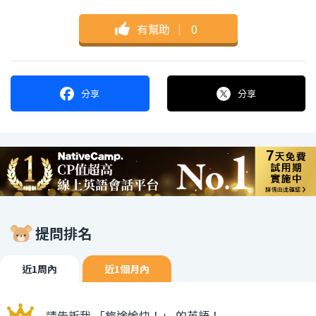
有幫助
｜
0
分享
分享
提問排名
近1周內
近1個月內
請告訴我 「旅途愉快！」 的英語！