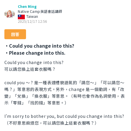
Chen Ming
Native Camp英語會話講師
Taiwan
2025/12/17 12:56
回答
・Could you change into this?
・Please change into this.
Could you change into this?
可以請您換上這套衣服嗎？
could you 〜 ? 是一種表達禮貌語氣的「請您〜」「可以請您〜
嗎？」等意思的表現方式。另外，change 是一個動詞，有「改
變」「兌換」「換衣服」等意思。（有時也會作為名詞使用，表
示「零錢」「找的錢」等意思。）
I'm sorry to bother you, but could you change into this?
（不好意思麻煩您，可以請您換上這套衣服嗎？）