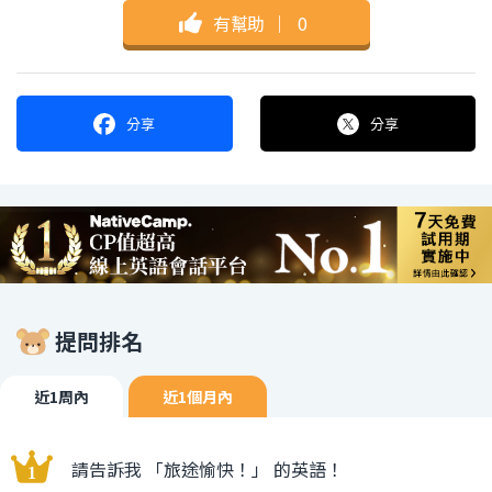
有幫助
｜
0
分享
分享
提問排名
近1周內
近1個月內
請告訴我 「旅途愉快！」 的英語！