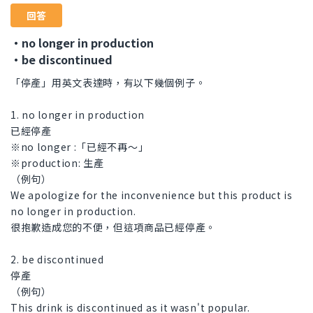
回答
・no longer in production
・be discontinued
「停產」用英文表達時，有以下幾個例子。
1. no longer in production
已經停產
※no longer :「已經不再～」
※production: 生產
（例句）
We apologize for the inconvenience but this product is
no longer in production.
很抱歉造成您的不便，但這項商品已經停產。
2. be discontinued
停產
（例句）
This drink is discontinued as it wasn't popular.