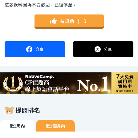
這款飲料因為不受歡迎，已經停產。
有幫助
｜
0
分享
分享
提問排名
近1周內
近1個月內