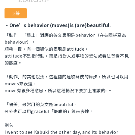
回答
・One’s behavior (moves)is (are)beautiful.
「動作」「舉止」對應的英文表現是behavior（在英國拼寫為
behaviour）。
順帶一提，有一個類似的表現是attitude。
attitude不是指行動，而是指對人或事物的想法或看法等看不見
的態度。
「動作」的其他說法，這裡指的是歌舞伎的舞步，所以也可以用
moves來表達。
move有很多種意思，所以這種情況下要加上複數的s。
「優美」最常用的英文是beautiful。
另外也可以用graceful「優雅的」等來表達。
例句
I went to see Kabuki the other day, and its behavior