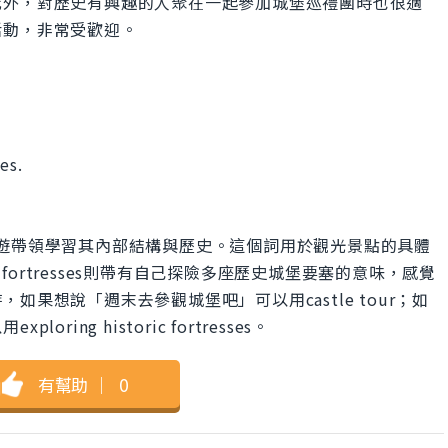
此外，對歷史有興趣的人聚在一起參加城堡巡禮團時也很適
活動，非常受歡迎。
es.
並由導遊帶領學習其內部結構與歷史。這個詞用於觀光景點的具體
ric fortresses則帶有自己探險多座歷史城堡要塞的意味，感覺
果想說「週末去參觀城堡吧」可以用castle tour；如
ng historic fortresses。
有幫助
｜
0