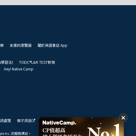
案
支援的瀏覽器
關於英語會話 App
凱倫學習法)
TOEIC®L&R TEST對策
Hey! Native Camp
訊處理
徵才訊息
我們的展望
ple Inc. 的服務標誌。