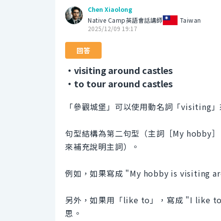
Chen Xiaolong
Native Camp英語會話講師
Taiwan
2025/12/09 19:17
回答
・visiting around castles
・to tour around castles
「參觀城堡」可以使用動名詞「visiting」來表達為
句型結構為第二句型（主詞［My hobby］＋動詞
來補充說明主詞）。
例如，如果寫成 "My hobby is visiti
另外，如果用「like to」，寫成 "I like t
思。