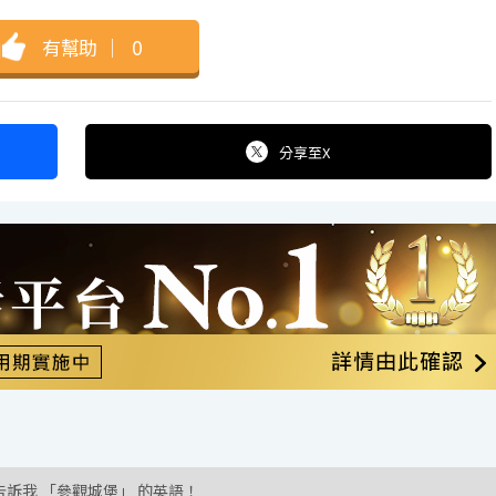
有幫助
｜
0
分享
至X
告訴我 「參觀城堡」 的英語！