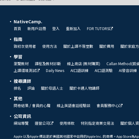
NativeCamp.
首頁
新用戶註冊
登入
重新加入
FOR TUTORS
指南
致初次使用者
使用方法
關於上課不限堂數
關於費用
關於家庭方
學習
瀏覽教材
課程及教材診斷
線上商店 (教材購買)
Callan Method(
上課環境測試
Daily News
AI口語訓練
AI口語測驗
AI發音訓練
搜尋講師
排名
評論
關於母語人士
關於卡通人物講師
其他
問卷結果 / 會員的心聲
線上英語會話經驗談
會員服務中心
公司資訊
網站導覽
運營公司
使用條款
特別指定商業交易法
關於個人資
Apple 以及Apple 標誌是於美國其他國家中註冊的Apple Inc. 的商標。App Store為Ap