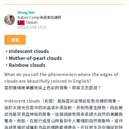
Wang Mei
Native Camp英語會話講師
Taiwan
2025/12/08 13:29
回答
・Iridescent clouds
・Mother-of-pearl clouds
・Rainbow clouds
What do you call the phenomenon where the edges of
clouds are beautifully colored in English?
雲的邊緣被美麗地染上色彩的現象，用英文怎麼說？
Iridescent clouds（彩雲）是指雲朵呈現彩虹色光輝的現象。
由於太陽光在雲中的冰晶或水滴反射、折射而產生顏色，因此被
認為是罕見且神秘的景象。這個詞語常用來表達大自然的美麗與
驚奇。例如，在旅行或登山時看到令人驚嘆的自然現象時，或作
為詩意描述或攝影作品的標題都很適合。在日常生活中捕捉到特