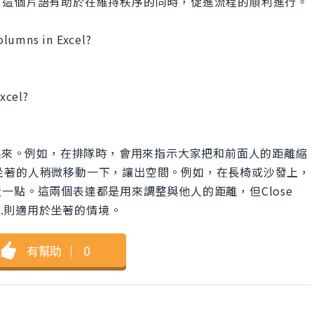
。這個片語有助於在維持秩序的同時，促進流程的順利進行。
olumns in Excel?
xcel?
把空隙補起來。例如，在排隊時，會用來指示大家把和前面人的距離縮
用來請坐著的人稍微移動一下，讓出空間。例如，在長椅或沙發上，
一點。這兩個表達都是用來調整與他人的距離，但Close
own.則適用於坐著的情境。
有幫助
｜
0