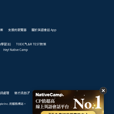
案
支援的瀏覽器
關於英語會話 App
凱倫學習法)
TOEIC®L&R TEST對策
Hey! Native Camp
訊處理
徵才訊息
我們的展望
ple Inc. 的服務標誌。