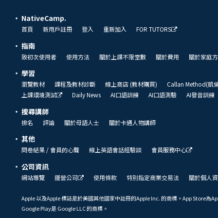
NativeCamp.
首頁
新用戶註冊
登入
重新加入
FOR TUTORS
指南
致初次使用者
使用方法
關於上課不限堂數
關於費用
關於家庭方
學習
瀏覽教材
課程及教材診斷
線上商店 (教材購買)
Callan Method(
上課環境測試
Daily News
AI口語訓練
AI口語測驗
AI發音訓練
搜尋講師
排名
評論
關於母語人士
關於卡通人物講師
其他
問卷結果 / 會員的心聲
線上英語會話經驗談
會員服務中心
公司資訊
網站導覽
運營公司
使用條款
特別指定商業交易法
關於個人資
Apple 以及Apple 標誌是於美國其他國家中註冊的Apple Inc. 的商標。App Store為Ap
Google Play是 Google LLC 的商標。