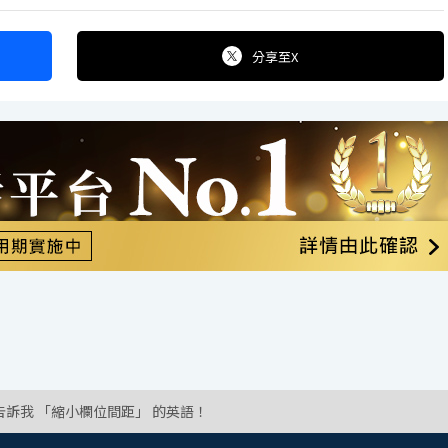
分享
至X
告訴我 「縮小欄位間距」 的英語！