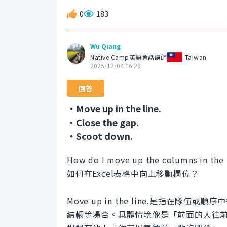
0
183
Wu Qiang
Native Camp英語會話講師
Taiwan
2025/12/04 16:29
回答
・Move up in the line.
・Close the gap.
・Scoot down.
How do I move up the columns in the 
如何在Excel表格中向上移動欄位？
Move up in the line.是指在
結帳等場合。具體情境像是「前面的人往