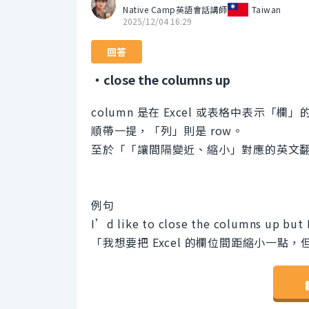
Native Camp英語會話講師
Taiwan
2025/12/04 16:29
回答
・close the columns up
column 是在 Excel 或表格中表示「欄
順帶一提，「列」則是 row。
至於「「讓間隔變近、縮小」對應的英文翻譯是
例句
I’d like to close the columns up but 
「我想要把 Excel 的欄位間距縮小一