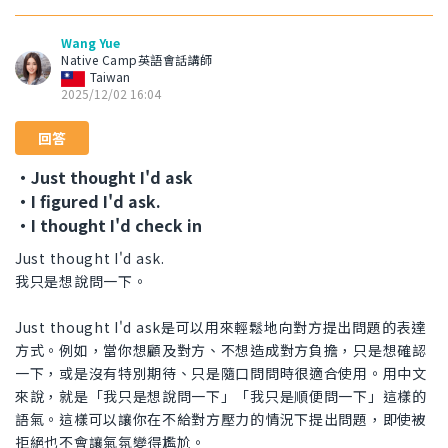
Wang Yue
Native Camp英語會話講師
Taiwan
2025/12/02 16:04
回答
・Just thought I'd ask
・I figured I'd ask.
・I thought I'd check in
Just thought I'd ask.
我只是想說問一下。
Just thought I'd ask是可以用來輕鬆地向對方提出問題的表達
方式。例如，當你想顧及對方、不想造成對方負擔，只是想確認
一下，或是沒有特別期待、只是隨口問問時很適合使用。用中文
來說，就是「我只是想說問一下」「我只是順便問一下」這樣的
語氣。這樣可以讓你在不給對方壓力的情況下提出問題，即使被
拒絕也不會讓氣氛變得尷尬。