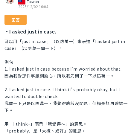
Taiwan
2025/12/02 16:04
回答
・I asked just in case.
可以用「just in case」（以防萬一）來表達「I asked just in
case」（以防萬一問一下）。
例句
1. I asked just in case because I'm worried about that.
因為我對那件事感到擔心，所以我先問了一下以防萬一。
2. I asked just in case. I think it's probably okay, but I
wanted to double-check.
我問一下只是以防萬一，我覺得應該沒問題，但還是想再確認一
下。
用「I think~」表示「我覺得～」的意思。
「probably」是「大概、或許」的意思。