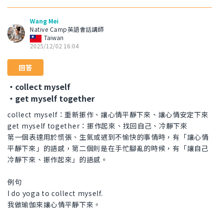
Wang Mei
Native Camp英語會話講師
Taiwan
2025/12/02 16:04
回答
・collect myself
・get myself together
collect myself：重新振作、讓心情平靜下來、讓心情安定下來
get myself together：振作起來、找回自己、冷靜下來
第一個表達用於慌張、生氣或遇到不愉快的事情時，有「讓心情
平靜下來」的語感，第二個則是在手忙腳亂的時候，有「讓自己
冷靜下來、振作起來」的語感。
例句
I do yoga to collect myself.
我做瑜伽來讓心情平靜下來。