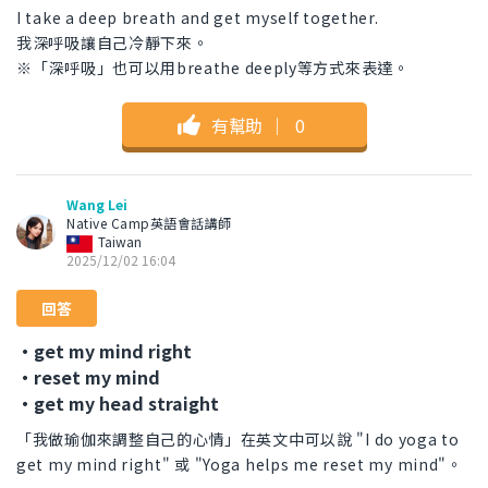
I take a deep breath and get myself together.
我深呼吸讓自己冷靜下來。
※「深呼吸」也可以用breathe deeply等方式來表達。
有幫助
｜
0
Wang Lei
Native Camp英語會話講師
Taiwan
2025/12/02 16:04
回答
・get my mind right
・reset my mind
・get my head straight
「我做瑜伽來調整自己的心情」在英文中可以說 "I do yoga to
get my mind right" 或 "Yoga helps me reset my mind"。