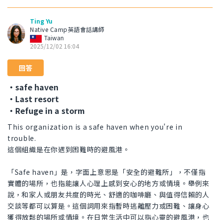
Ting Yu
Native Camp英語會話講師
Taiwan
2025/12/02 16:04
回答
・safe haven
・Last resort
・Refuge in a storm
This organization is a safe haven when you're in
trouble.
這個組織是在你遇到困難時的避風港。
「Safe haven」是，字面上意思是「安全的避難所」，不僅指
實體的場所，也指能讓人心理上感到安心的地方或情境。舉例來
說，和家人或朋友共度的時光、舒適的咖啡廳、與值得信賴的人
交談等都可以算是。這個詞用來指暫時逃離壓力或困難、讓身心
獲得放鬆的場所或情境。在日常生活中可以指心靈的避風港，也