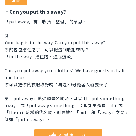
・Can you put this away?
「put away」有「收拾、整理」的意思。
例
Your bag is in the way. Can you put this away?
你的包包擋住路了。可以把這個收起來嗎？
「in the way : 擋住路、造成妨礙」
Can you put away your clothes? We have guests in half
and hour.
你可以把你的衣服收好嗎？再過30分鐘客人就要來了。
當「put away」的受詞是名詞時，可以用「put something
away」或「put away something」；但如果是像「it」或
「them」這樣的代名詞，則要放在「put」和「away」之間，
例如「put it away」。
有幫助
｜
0