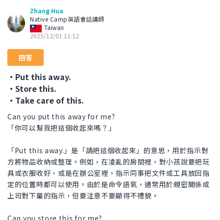
Zhang Hua
Native Camp英語會話講師
Taiwan
2025/12/01 11:12
回答
・Put this away.
・Store this.
・Take care of this.
Can you put this away for me?
「你可以幫我把這個收起來嗎？」
「Put this away.」是「請把這個收起來」的意思，用於指示對
方將物品收納或整理。例如，在凌亂的房間裡，對小孩說要把玩
具或衣服收好，或是在辦公室裡，指示同事把文件或工具放回指
定的位置時都可以使用。由於是命令語氣，通常用於親密關係或
上司對下屬的指示，但要注意不要顯得不禮貌。
Can you store this for me?