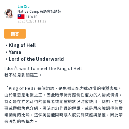
Lin Xiu
Native Camp英語會話講師
Taiwan
2025/12/01 11:12
回答
・King of Hell
・Yama
・Lord of the Underworld
I don't want to meet the King of Hell.
我不想見到閻羅王。
「King of Hell」這個詞語，是象徵支配力或恐懼的強烈表現。
由於意思是地獄之王，因此暗示擁有壓倒性權力的人物或情境。
特別是在描述可怕的領導者或絕望的狀況時會使用。例如，在故
事或遊戲角色介紹、黑暗奇幻作品的解說，或是用來強調極端嚴
峻情況的比喻。這個詞語能同時讓人感受到威嚴與恐懼，因此帶
來強烈的衝擊力。