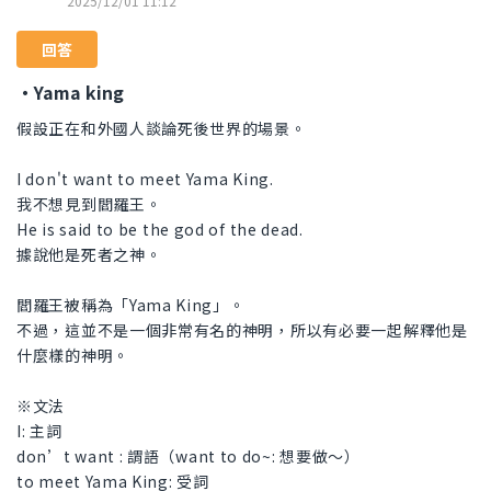
2025/12/01 11:12
回答
・Yama king
假設正在和外國人談論死後世界的場景。
I don't want to meet Yama King.
我不想見到閻羅王。
He is said to be the god of the dead.
據說他是死者之神。
閻羅王被稱為「Yama King」。
不過，這並不是一個非常有名的神明，所以有必要一起解釋他是
什麼樣的神明。
※文法
I: 主詞
don’t want : 謂語（want to do~: 想要做～）
to meet Yama King: 受詞