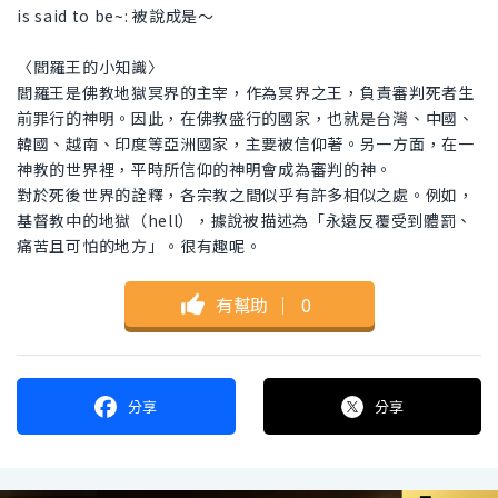
is said to be~: 被說成是～
〈閻羅王的小知識〉
閻羅王是佛教地獄冥界的主宰，作為冥界之王，負責審判死者生
前罪行的神明。因此，在佛教盛行的國家，也就是台灣、中國、
韓國、越南、印度等亞洲國家，主要被信仰著。另一方面，在一
神教的世界裡，平時所信仰的神明會成為審判的神。
對於死後世界的詮釋，各宗教之間似乎有許多相似之處。例如，
基督教中的地獄（hell），據說被描述為「永遠反覆受到體罰、
痛苦且可怕的地方」。很有趣呢。
有幫助
｜
0
分享
分享