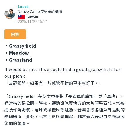
Lucas
Native Camp英語會話講師
Taiwan
2025/11/27 15:17
回答
・Grassy field
・Meadow
・Grassland
It would be nice if we could find a good grassy field for
our picnic.
「去野餐時，如果有一片感覺不錯的草地就好了。」
「Grassy field」在英文中是指「長滿草的廣場」或「草地」。
通常指的是公園、學校、運動設施等地方的大片草坪區域。常被
提及作為野餐、足球或橄欖球等運動、音樂會等各種戶外活動的
舉辦場所。此外，也常用於風景描寫，非常適合表現自然環境或
悠閒的氛圍。